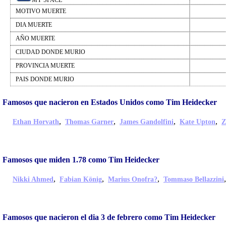
MY SPACE
MOTIVO MUERTE
DIA MUERTE
AÑO MUERTE
CIUDAD DONDE MURIO
PROVINCIA MUERTE
PAIS DONDE MURIO
Famosos que nacieron en Estados Unidos como Tim Heidecker
,
,
,
,
Ethan Horvath
Thomas Garner
James Gandolfini
Kate Upton
Z
Famosos que miden 1.78 como Tim Heidecker
,
,
,
Nikki Ahmed
Fabian König
Marius Onofra?
Tommaso Bellazzini
Famosos que nacieron el dia 3 de febrero como Tim Heidecker