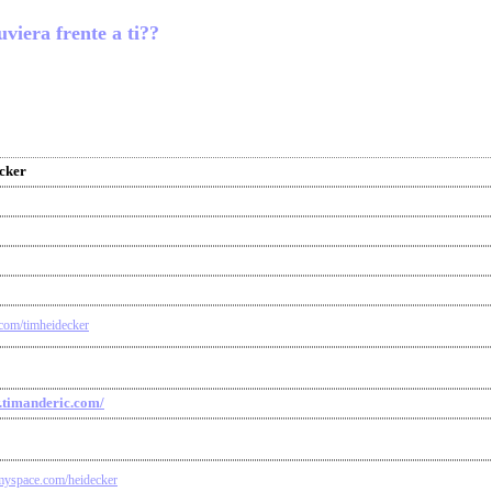
viera frente a ti??
cker
r.com/timheidecker
.timanderic.com/
myspace.com/heidecker