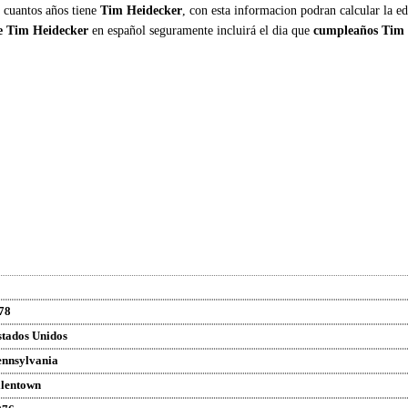
r cuantos años tiene
Tim Heidecker
, con esta informacion podran calcular la e
de Tim Heidecker
en español seguramente incluirá el dia que
cumpleaños Tim 
78
stados Unidos
ennsylvania
llentown