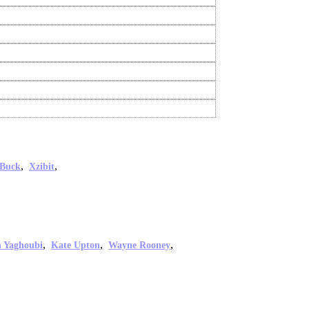
,
,
 Buck
Xzibit
,
,
,
 Yaghoubi
Kate Upton
Wayne Rooney