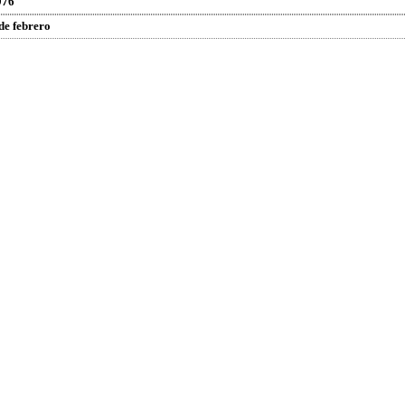
976
de febrero