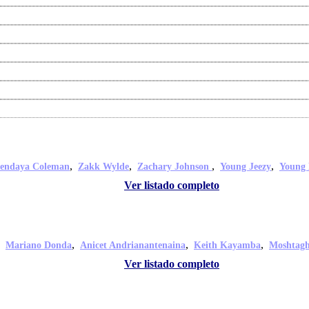
,
,
,
,
endaya Coleman
Zakk Wylde
Zachary Johnson
Young Jeezy
Young
Ver listado completo
,
,
,
,
Mariano Donda
Anicet Andrianantenaina
Keith Kayamba
Moshtagh
Ver listado completo