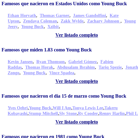
Famosos que nacieron en Estados Unidos como Young Buck
,
,
,
Ethan Horvath
Thomas Garner
James Gandolfini
Kate
,
,
,
,
Upton
Zendaya Coleman
Zakk Wylde
Zachary Johnson
Young
,
,
,
Jeezy
Young Buck
Xzibit
Ver listado completo
Famosos que miden 1.83 como Young Buck
,
,
,
Kevin Jansen
Ryan Thomson
Gabriel Gómez
Fabien
,
,
,
,
Raddas
Thomas Horak
Abdusalam Ibrahim
Tariq Spezie
Jonat
,
,
,
Zongo
Young Buck
Vince Spadea
Ver listado completo
Famosos que nacieron el dia 15 de marzo como Young Buck
,
,
,
,
Yves Oehri
Young Buck
Will I Am
Tonya Lewis Lee
Takeru
,
,
,
,
,
Kobayashi
Stump Mitchell
Sly Stone
Ry Cooder
Renny Harlin
Phil L
Ver listado completo
Famosos que nacieron en 1981 como Young Buck