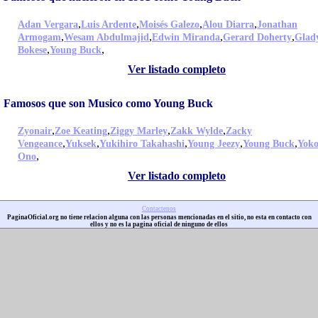
,
,
,
,
Adan Vergara
Luis Ardente
Moisés Galezo
Alou Diarra
Jonathan
,
,
,
,
Armogam
Wesam Abdulmajid
Edwin Miranda
Gerard Doherty
Glad
,
,
Bokese
Young Buck
Ver listado completo
Famosos que son Musico como Young Buck
,
,
,
,
Zyonair
Zoe Keating
Ziggy Marley
Zakk Wylde
Zacky
,
,
,
,
,
Vengeance
Yuksek
Yukihiro Takahashi
Young Jeezy
Young Buck
Yok
,
Ono
Ver listado completo
Contactenos
PaginaOficial.org no tiene relacion alguna con las personas mencionadas en el sitio, no esta en contacto con
ellos y no es la pagina oficial de ninguno de ellos