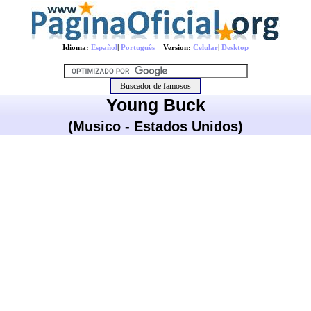
Idioma:
Español
|
Português
Version:
Celular
|
Desktop
Young Buck
(Musico - Estados Unidos)