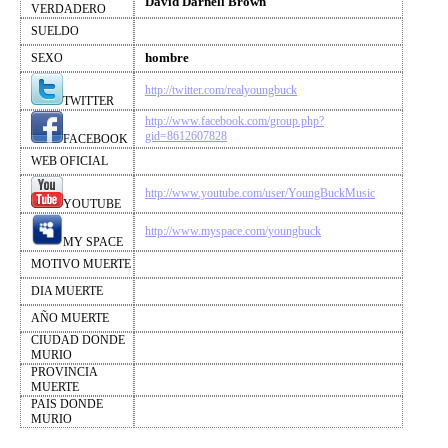
David Darnell Brown
VERDADERO
SUELDO
hombre
SEXO
http://twitter.com/realyoungbuck
TWITTER
http://www.facebook.com/group.php?
gid=8612607828
FACEBOOK
WEB OFICIAL
http://www.youtube.com/user/YoungBuckMusic
YOUTUBE
http://www.myspace.com/youngbuck
MY SPACE
MOTIVO MUERTE
DIA MUERTE
AÑO MUERTE
CIUDAD DONDE
MURIO
PROVINCIA
MUERTE
PAIS DONDE
MURIO