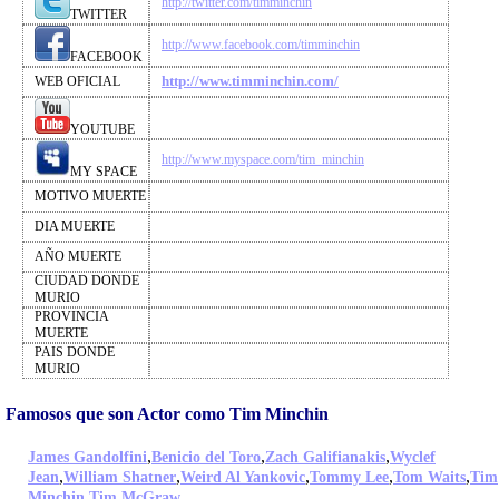
http://twitter.com/timminchin
TWITTER
http://www.facebook.com/timminchin
FACEBOOK
http://www.timminchin.com/
WEB OFICIAL
YOUTUBE
http://www.myspace.com/tim_minchin
MY SPACE
MOTIVO MUERTE
DIA MUERTE
AÑO MUERTE
CIUDAD DONDE
MURIO
PROVINCIA
MUERTE
PAIS DONDE
MURIO
Famosos que son Actor como Tim Minchin
,
,
,
James Gandolfini
Benicio del Toro
Zach Galifianakis
Wyclef
,
,
,
,
,
Jean
William Shatner
Weird Al Yankovic
Tommy Lee
Tom Waits
Tim
,
,
Minchin
Tim McGraw