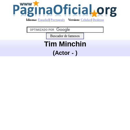
Idioma:
Español
|
Português
Version:
Celular
|
Desktop
Tim Minchin
(Actor - )