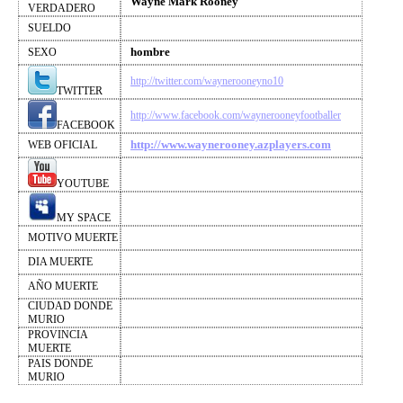
Wayne Mark Rooney
VERDADERO
SUELDO
hombre
SEXO
http://twitter.com/waynerooneyno10
TWITTER
http://www.facebook.com/waynerooneyfootballer
FACEBOOK
http://www.waynerooney.azplayers.com
WEB OFICIAL
YOUTUBE
MY SPACE
MOTIVO MUERTE
DIA MUERTE
AÑO MUERTE
CIUDAD DONDE
MURIO
PROVINCIA
MUERTE
PAIS DONDE
MURIO