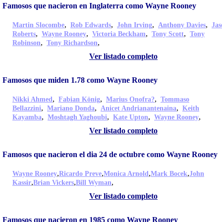
Famosos que nacieron en Inglaterra como Wayne Rooney
,
,
,
,
Martin Slocombe
Rob Edwards
John Irving
Anthony Davies
Jas
,
,
,
,
Roberts
Wayne Rooney
Victoria Beckham
Tony Scott
Tony
,
,
Robinson
Tony Richardson
Ver listado completo
Famosos que miden 1.78 como Wayne Rooney
,
,
,
Nikki Ahmed
Fabian König
Marius Onofra?
Tommaso
,
,
,
Bellazzini
Mariano Donda
Anicet Andrianantenaina
Keith
,
,
,
,
Kayamba
Moshtagh Yaghoubi
Kate Upton
Wayne Rooney
Ver listado completo
Famosos que nacieron el dia 24 de octubre como Wayne Rooney
,
,
,
,
Wayne Rooney
Ricardo Preve
Monica Arnold
Mark Bocek
John
,
,
,
Kassir
Brian Vickers
Bill Wyman
Ver listado completo
Famosos que nacieron en 1985 como Wayne Rooney