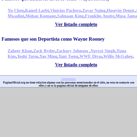
,
,
,
,
,
Yu Chen
Kamel Larbi
Vinícius Pacheco
Zayar Naing
Huseyin Demir
,
,
,
,
Mwadini
Mohau Koenane
Salmaan King
Franklin Anzite
Musa Jama
Ver listado completo
Famosos que son Deportista como Wayne Rooney
,
,
,
,
Zaheer Khan
Zack Ryder
Zachary Johnson
Yuvraj Singh
Yuna
,
,
,
,
,
,
Kim
Yoshi Tatsu
Yao Ming
Yani Tseng
WWE Divas
Willis McGahee
Ver listado completo
Contactenos
PaginaOficial.org no tiene relacion alguna con las personas mencionadas en el sitio, no esta en contacto con
ellos y no es la pagina oficial de ninguno de ellos