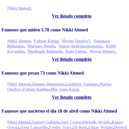
,
Nikki Ahmed
Ver listado completo
Famosos que miden 1.78 como Nikki Ahmed
,
,
,
Nikki Ahmed
Fabian König
Marius Onofra?
Tommaso
,
,
,
Bellazzini
Mariano Donda
Anicet Andrianantenaina
Keith
,
,
,
,
Kayamba
Moshtagh Yaghoubi
Kate Upton
Wayne Rooney
Ver listado completo
Famosos que pesan 73 como Nikki Ahmed
,
,
,
Nikki Ahmed
Giannis Demetriou
Ludgério Santiago
Marius
,
,
,
Onofra?
Fabien Raddas
Min-Sang Kang
Ver listado completo
Famosos que nacieron el dia 18 de abril como Nikki Ahmed
,
,
,
,
Nikki Ahmed
Samuel Galindo
Suri Cruise
Michelle Wright
Kenny
,
,
,
,
,
Ortega
Greg Camarillo
Fredro Starr
Eli Roth
Edgar Wright
Derrick