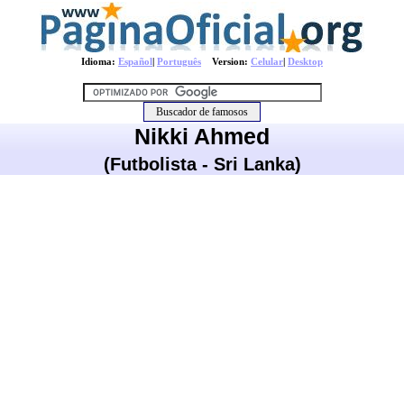
Idioma:
Español
|
Português
Version:
Celular
|
Desktop
Nikki Ahmed
(Futbolista - Sri Lanka)