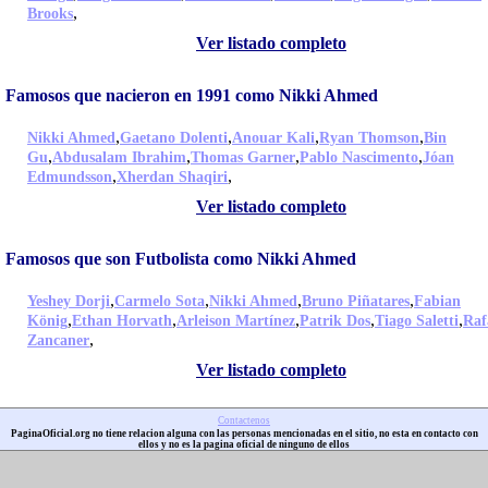
,
Brooks
Ver listado completo
Famosos que nacieron en 1991 como Nikki Ahmed
,
,
,
,
Nikki Ahmed
Gaetano Dolenti
Anouar Kali
Ryan Thomson
Bin
,
,
,
,
Gu
Abdusalam Ibrahim
Thomas Garner
Pablo Nascimento
Jóan
,
,
Edmundsson
Xherdan Shaqiri
Ver listado completo
Famosos que son Futbolista como Nikki Ahmed
,
,
,
,
Yeshey Dorji
Carmelo Sota
Nikki Ahmed
Bruno Piñatares
Fabian
,
,
,
,
,
König
Ethan Horvath
Arleison Martínez
Patrik Dos
Tiago Saletti
Raf
,
Zancaner
Ver listado completo
Contactenos
PaginaOficial.org no tiene relacion alguna con las personas mencionadas en el sitio, no esta en contacto con
ellos y no es la pagina oficial de ninguno de ellos