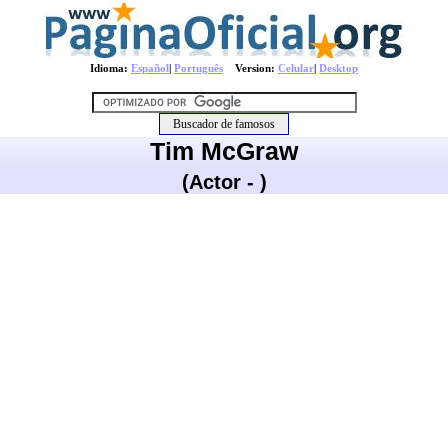
Idioma:
Español
|
Português
Version:
Celular
|
Desktop
Tim McGraw
(Actor - )