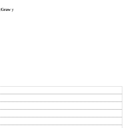
cGraw
y