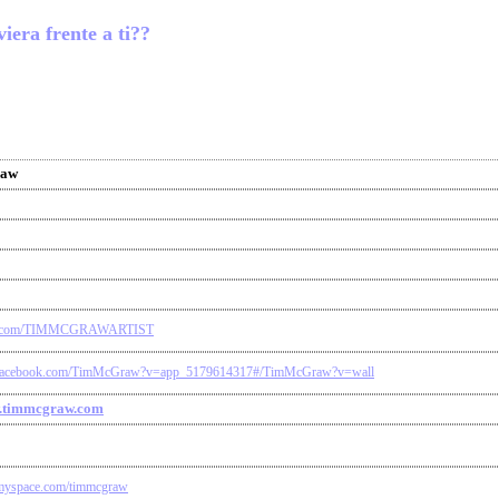
iera frente a ti??
raw
tter.com/TIMMCGRAWARTIST
.facebook.com/TimMcGraw?v=app_5179614317#/TimMcGraw?v=wall
w.timmcgraw.com
myspace.com/timmcgraw