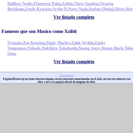
,
,
,
,
Dalibor Nedic
Florencia Peña
Xzibit
Vince Spadea
Victoria
,
,
,
,
,
Beckham
Uncle Kracker
Styles P
Steve Nash
Stefan Olsdal
Silvio Hor
Ver listado completo
Famosos que son Musico como Xzibit
,
,
,
,
Zyonair
Zoe Keating
Ziggy Marley
Zakk Wylde
Zacky
,
,
,
,
,
Vengeance
Yuksek
Yukihiro Takahashi
Young Jeezy
Young Buck
Yok
,
Ono
Ver listado completo
Contactenos
PaginaOficial.org no tiene relacion alguna con las personas mencionadas en el sitio, no esta en contacto con
ellos y no es la pagina oficial de ninguno de ellos