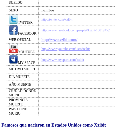
SUELDO
hombre
SEXO
http://twitter.com/xzibit
TWITTER
http://www.facebook.com/people/Xzibit/16812452
FACEBOOK
http://www.xzibit.com/
WEB OFICIAL
http://www.youtube.com/user/xzibit
YOUTUBE
http://www.myspace.com/xzibit
MY SPACE
MOTIVO MUERTE
DIA MUERTE
AÑO MUERTE
CIUDAD DONDE
MURIO
PROVINCIA
MUERTE
PAIS DONDE
MURIO
Famosos que nacieron en Estados Unidos como Xzibit