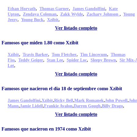
,
,
,
Ethan Horvath
Thomas Garner
James Gandolfini
Kate
,
,
,
,
Upton
Zendaya Coleman
Zakk Wylde
Zachary Johnson
Young
,
,
,
Jeezy
Young Buck
Xzibit
Ver listado completo
Famosos que miden 1.80 como Xzibit
,
,
,
,
Xzibit
Travis Barker
Tom Fletcher
Tim Lincecum
Thomas
,
,
,
,
,
Fiss
Teddy Geiger
Stan Lee
Spider Loc
Sleepy Brown
Sir Mix-
,
Lot
Ver listado completo
Famosos que nacieron el dia 18 de septiembre como Xzibit
,
,
,
,
,
James Gandolfini
Xzibit
Ricky Bell
Mark Romanek
John Powell
Joh
,
,
,
,
,
Mann
Jamie Lidell
Frankie Avalon
Darren Gough
Billy Drago
Ver listado completo
Famosos que nacieron en 1974 como Xzibit