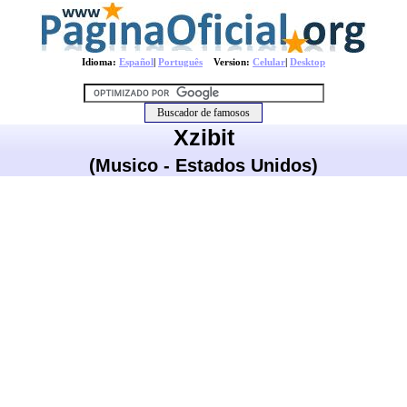
Idioma:
Español
|
Português
Version:
Celular
|
Desktop
Xzibit
(Musico - Estados Unidos)