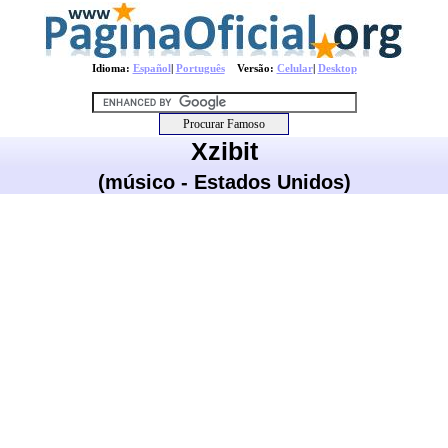
Idioma:
Español
|
Português
Versão:
Celular
|
Desktop
Xzibit
(músico - Estados Unidos)