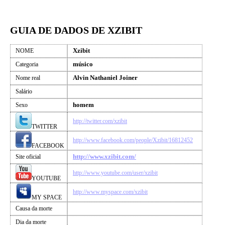
GUIA DE DADOS DE XZIBIT
Xzibit
NOME
músico
Categoria
Alvin Nathaniel Joiner
Nome real
Salário
homem
Sexo
http://twitter.com/xzibit
TWITTER
http://www.facebook.com/people/Xzibit/16812452
FACEBOOK
http://www.xzibit.com/
Site oficial
http://www.youtube.com/user/xzibit
YOUTUBE
http://www.myspace.com/xzibit
MY SPACE
Causa da morte
Dia da morte