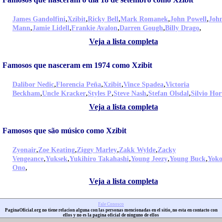
,
,
,
,
,
James Gandolfini
Xzibit
Ricky Bell
Mark Romanek
John Powell
Joh
,
,
,
,
,
Mann
Jamie Lidell
Frankie Avalon
Darren Gough
Billy Drago
Veja a lista completa
Famosos que nasceram em 1974 como Xzibit
,
,
,
,
Dalibor Nedic
Florencia Peña
Xzibit
Vince Spadea
Victoria
,
,
,
,
,
Beckham
Uncle Kracker
Styles P
Steve Nash
Stefan Olsdal
Silvio Hor
Veja a lista completa
Famosos que são músico como Xzibit
,
,
,
,
Zyonair
Zoe Keating
Ziggy Marley
Zakk Wylde
Zacky
,
,
,
,
,
Vengeance
Yuksek
Yukihiro Takahashi
Young Jeezy
Young Buck
Yok
,
Ono
Veja a lista completa
Fale Conosco
PaginaOficial.org no tiene relacion alguna con las personas mencionadas en el sitio, no esta en contacto con
ellos y no es la pagina oficial de ninguno de ellos