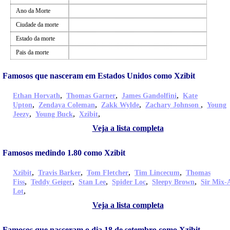
Ano da Morte
Ciudade da morte
Estado da morte
Pais da morte
Famosos que nasceram em Estados Unidos como Xzibit
,
,
,
Ethan Horvath
Thomas Garner
James Gandolfini
Kate
,
,
,
,
Upton
Zendaya Coleman
Zakk Wylde
Zachary Johnson
Young
,
,
,
Jeezy
Young Buck
Xzibit
Veja a lista completa
Famosos medindo 1.80 como Xzibit
,
,
,
,
Xzibit
Travis Barker
Tom Fletcher
Tim Lincecum
Thomas
,
,
,
,
,
Fiss
Teddy Geiger
Stan Lee
Spider Loc
Sleepy Brown
Sir Mix-
,
Lot
Veja a lista completa
Famosos que nasceram o dia 18 de setembro como Xzibit