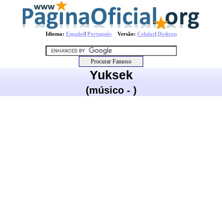
Idioma:
Español
|
Português
Versão:
Celular
|
Desktop
Yuksek
(músico - )