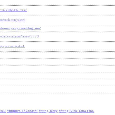
ter.com/YUKSEK_music
facebook.com/yuksek
ksek-onmyway.over-blog.com/
.youtube.com/user/YuksekVEVO
myspace.com/yuksek
,
,
,
,
,
sek
Yukihiro Takahashi
Young Jeezy
Young Buck
Yoko Ono