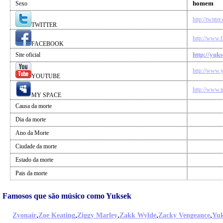
homem
Sexo
http://twit
TWITTER
http://www.
FACEBOOK
http://yu
Site oficial
http://www
YOUTUBE
http://www.
MY SPACE
Causa da morte
Dia da morte
Ano da Morte
Ciudade da morte
Estado da morte
Pais da morte
Famosos que são músico como Yuksek
,
,
,
,
,
Zyonair
Zoe Keating
Ziggy Marley
Zakk Wylde
Zacky Vengeance
Yuk