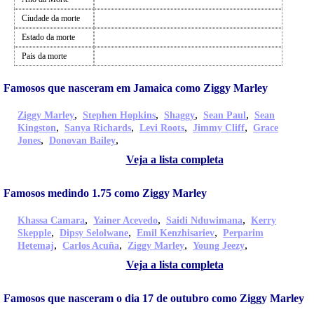
Ciudade da morte
Estado da morte
Pais da morte
Famosos que nasceram em Jamaica como Ziggy Marley
,
,
,
,
Ziggy Marley
Stephen Hopkins
Shaggy
Sean Paul
Sean
,
,
,
,
Kingston
Sanya Richards
Levi Roots
Jimmy Cliff
Grace
,
,
Jones
Donovan Bailey
Veja a lista completa
Famosos medindo 1.75 como Ziggy Marley
,
,
,
Khassa Camara
Yainer Acevedo
Saidi Nduwimana
Kerry
,
,
,
Skepple
Dipsy Selolwane
Emil Kenzhisariev
Perparim
,
,
,
,
Hetemaj
Carlos Acuña
Ziggy Marley
Young Jeezy
Veja a lista completa
Famosos que nasceram o dia 17 de outubro como Ziggy Marley