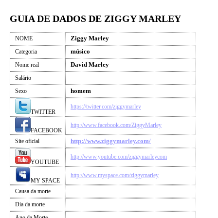
GUIA DE DADOS DE ZIGGY MARLEY
Ziggy Marley
NOME
músico
Categoria
David Marley
Nome real
Salário
homem
Sexo
https://twitter.com/ziggymarley
TWITTER
http://www.facebook.com/ZiggyMarley
FACEBOOK
http://www.ziggymarley.com/
Site oficial
http://www.youtube.com/ziggymarleycom
YOUTUBE
http://www.myspace.com/ziggymarley
MY SPACE
Causa da morte
Dia da morte
Ano da Morte