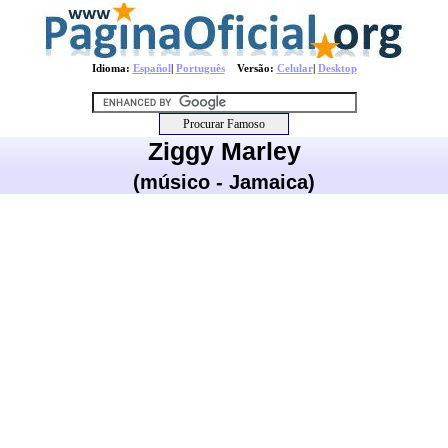
Idioma:
Español
|
Português
Versão:
Celular
|
Desktop
Ziggy Marley
(músico - Jamaica)