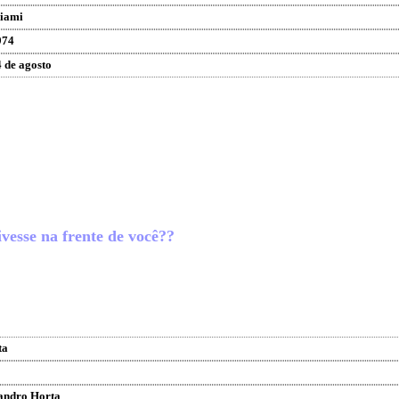
iami
974
 de agosto
ivesse na frente de você??
ta
jandro Horta