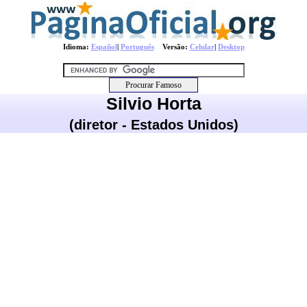
Idioma:
Español
|
Português
Versão:
Celular
|
Desktop
Silvio Horta
(diretor - Estados Unidos)