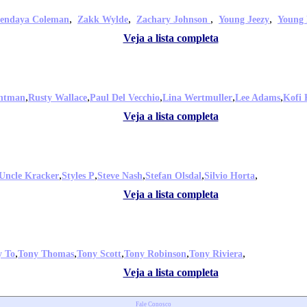
,
,
,
,
endaya Coleman
Zakk Wylde
Zachary Johnson
Young Jeezy
Young
Veja a lista completa
,
,
,
,
,
ghtman
Rusty Wallace
Paul Del Vecchio
Lina Wertmuller
Lee Adams
Kofi 
Veja a lista completa
,
,
,
,
,
Uncle Kracker
Styles P
Steve Nash
Stefan Olsdal
Silvio Horta
Veja a lista completa
,
,
,
,
,
y To
Tony Thomas
Tony Scott
Tony Robinson
Tony Riviera
Veja a lista completa
Fale Conosco