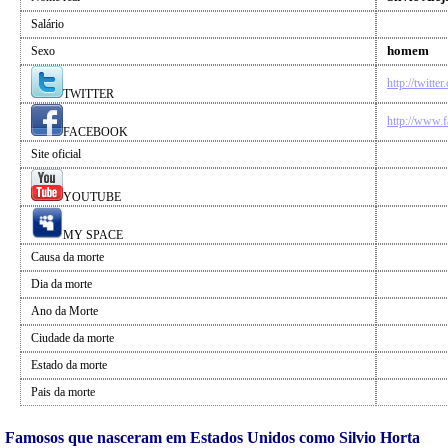
Salário
homem
Sexo
http://twitte
TWITTER
http://www.
FACEBOOK
Site oficial
YOUTUBE
MY SPACE
Causa da morte
Dia da morte
Ano da Morte
Ciudade da morte
Estado da morte
Pais da morte
Famosos que nasceram em Estados Unidos como Silvio Horta