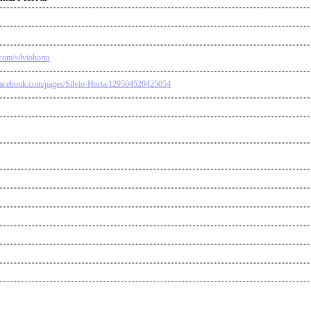
r.com/silviohorta
facebook.com/pages/Silvio-Horta/129504520425054