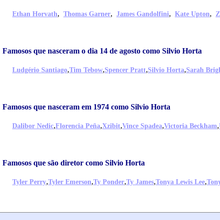
,
,
,
,
Ethan Horvath
Thomas Garner
James Gandolfini
Kate Upton
Z
Famosos que nasceram o dia 14 de agosto como Silvio Horta
,
,
,
,
Ludgério Santiago
Tim Tebow
Spencer Pratt
Silvio Horta
Sarah Bri
Famosos que nasceram em 1974 como Silvio Horta
,
,
,
,
,
Dalibor Nedic
Florencia Peña
Xzibit
Vince Spadea
Victoria Beckham
Famosos que são diretor como Silvio Horta
,
,
,
,
,
Tyler Perry
Tyler Emerson
Ty Ponder
Ty James
Tonya Lewis Lee
Ton