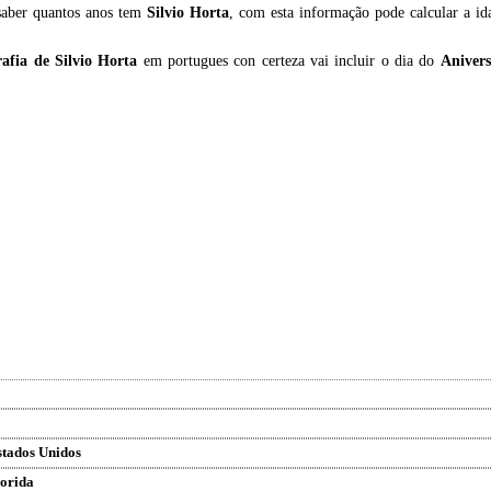
 saber quantos anos tem
Silvio Horta
, com esta informação pode calcular a i
rafia de
Silvio Horta
em portugues con certeza vai incluir o dia do
Anivers
stados Unidos
lorida