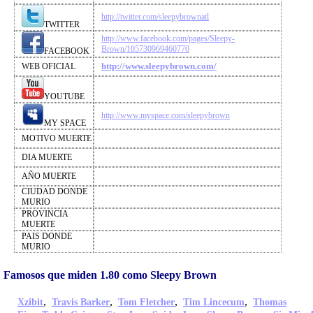
http://twitter.com/sleepybrownatl
TWITTER
http://www.facebook.com/pages/Sleepy-
Brown/105730969460770
FACEBOOK
http://www.sleepybrown.com/
WEB OFICIAL
YOUTUBE
http://www.myspace.com/sleepybrown
MY SPACE
MOTIVO MUERTE
DIA MUERTE
AÑO MUERTE
CIUDAD DONDE
MURIO
PROVINCIA
MUERTE
PAIS DONDE
MURIO
Famosos que miden 1.80 como Sleepy Brown
,
,
,
,
Xzibit
Travis Barker
Tom Fletcher
Tim Lincecum
Thomas