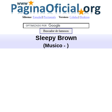
Idioma:
Español
|
Português
Version:
Celular
|
Desktop
Sleepy Brown
(Musico - )