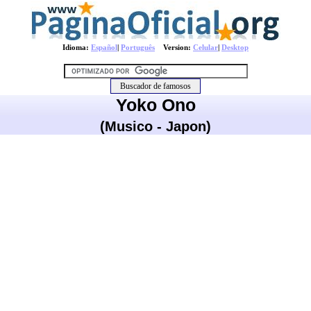
Idioma:
Español
|
Português
Version:
Celular
|
Desktop
Yoko Ono
(Musico - Japon)