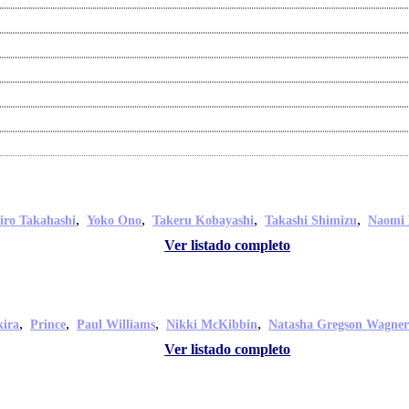
,
,
,
,
iro Takahashi
Yoko Ono
Takeru Kobayashi
Takashi Shimizu
Naomi 
Ver listado completo
,
,
,
,
kira
Prince
Paul Williams
Nikki McKibbin
Natasha Gregson Wagner
Ver listado completo