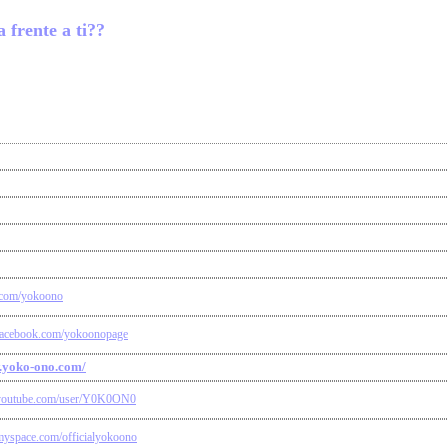
 frente a ti??
er.com/yokoono
facebook.com/yokoonopage
w.yoko-ono.com/
.youtube.com/user/Y0K0ON0
myspace.com/officialyokoono