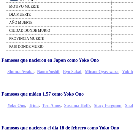
MY SPACE
MOTIVO MUERTE
DIA MUERTE
AÑO MUERTE
CIUDAD DONDE MURIO
PROVINCIA MUERTE
PAIS DONDE MURIO
Famosos que nacieron en Japon como Yoko Ono
,
,
,
,
Shunta Awaka
Naoto Yoshii
Ryo Sakai
Mitsuo Ogasawara
Yukih
Famosos que miden 1.57 como Yoko Ono
,
,
,
,
,
Yoko Ono
Trina
Tori Amos
Susanna Hoffs
Stacy Ferguson
Sha
Famosos que nacieron el dia 18 de febrero como Yoko Ono