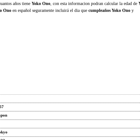
cuantos años tiene
Yoko Ono
, con esta informacion podran calcular la edad de
ko Ono
en español seguramente incluirá el dia que
cumpleaños Yoko Ono
y
57
apon
okyo