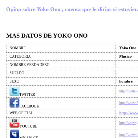
Opina sobre Yoko Ono , cuenta que le dirias si estuviera
MAS DATOS DE YOKO ONO
Yoko Ono
NOMBRE
Musico
CATEGORIA
NOMBRE VERDADERO
SUELDO
hombre
SEXO
http://twitt
TWITTER
http://www.
FACEBOOK
http://ww
WEB OFICIAL
http://www
YOUTUBE
http://www.