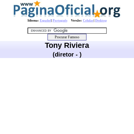
Idioma:
Español
|
Português
Versão:
Celular
|
Desktop
Tony Riviera
(diretor - )