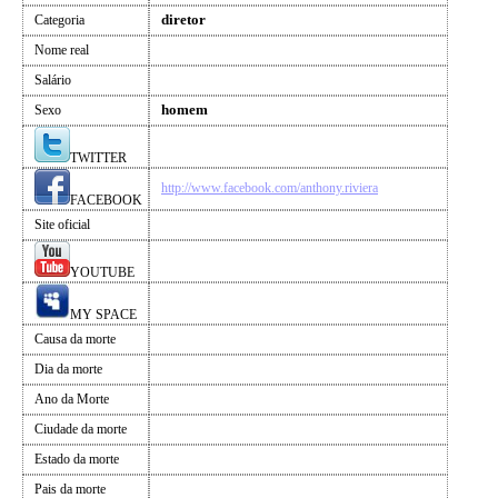
diretor
Categoria
Nome real
Salário
homem
Sexo
TWITTER
http://www.facebook.com/anthony.riviera
FACEBOOK
Site oficial
YOUTUBE
MY SPACE
Causa da morte
Dia da morte
Ano da Morte
Ciudade da morte
Estado da morte
Pais da morte