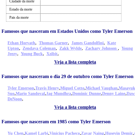
Ciudade da morte
Estado da morte
Pais da morte
Famosos que nasceram em Estados Unidos como Tyler Emerson
,
,
,
Ethan Horvath
Thomas Garner
James Gandolfini
Kate
,
,
,
,
Upton
Zendaya Coleman
Zakk Wylde
Zachary Johnson
Young
,
,
,
Jeezy
Young Buck
Xzibit
Veja a lista completa
Famosos que nasceram o dia 29 de outubro como Tyler Emerson
,
,
,
,
Tyler Emerson
Travis Henry
Miguel Cotto
Michael Vaughan
Masayuk
,
,
,
,
,
Suo
Mario Sandoval
Jag Mundhra
Dominic Dunne
Denny Laine
Daw
,
DeNoon
Veja a lista completa
Famosos que nasceram em 1985 como Tyler Emerson
,
,
,
,
,
Yu Chen
Kamel Larbi
Vinícius Pacheco
Zayar Naing
Huseyin Demir