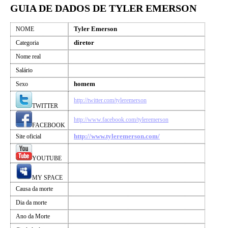
GUIA DE DADOS DE TYLER EMERSON
Tyler Emerson
NOME
diretor
Categoria
Nome real
Salário
homem
Sexo
http://twitter.com/tyleremerson
TWITTER
http://www.facebook.com/tyleremerson
FACEBOOK
http://www.tyleremerson.com/
Site oficial
YOUTUBE
MY SPACE
Causa da morte
Dia da morte
Ano da Morte