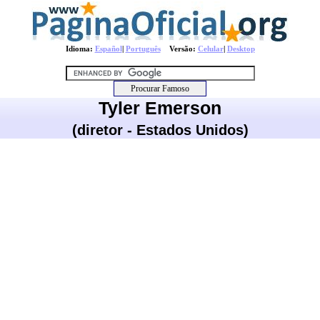
Idioma:
Español
|
Português
Versão:
Celular
|
Desktop
Tyler Emerson
(diretor - Estados Unidos)