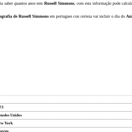
ia saber quantos anos tem
Russell Simmons
, com esta informação pode calcul
ografia de
Russell Simmons
em portugues con certeza vai incluir o dia do
An
73
stados Unidos
ew York
ueens