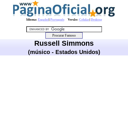
Idioma:
Español
|
Português
Versão:
Celular
|
Desktop
Russell Simmons
(músico - Estados Unidos)