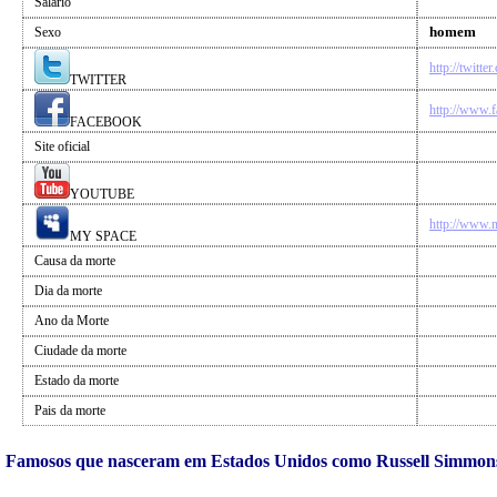
Salário
homem
Sexo
http://twitte
TWITTER
http://www
FACEBOOK
Site oficial
YOUTUBE
http://www.
MY SPACE
Causa da morte
Dia da morte
Ano da Morte
Ciudade da morte
Estado da morte
Pais da morte
Famosos que nasceram em Estados Unidos como Russell Simmon