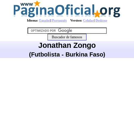
Idioma:
Español
|
Português
Version:
Celular
|
Desktop
Jonathan Zongo
(Futbolista - Burkina Faso)