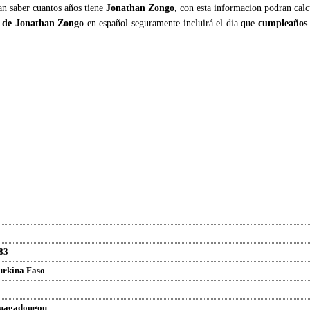
an saber cuantos años tiene
Jonathan Zongo
, con esta informacion podran calc
a de Jonathan Zongo
en español seguramente incluirá el dia que
cumpleaños
83
urkina Faso
uagadougou