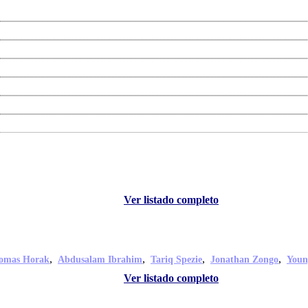
Ver listado completo
,
,
,
,
omas Horak
Abdusalam Ibrahim
Tariq Spezie
Jonathan Zongo
Youn
Ver listado completo