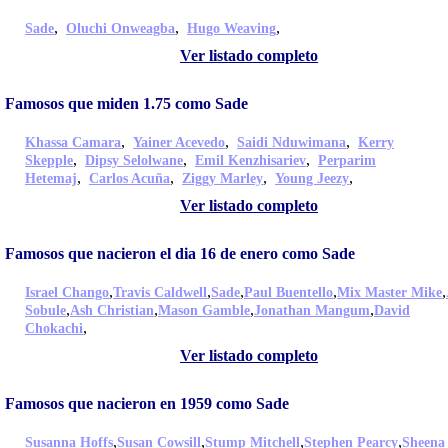
,
,
,
Sade
Oluchi Onweagba
Hugo Weaving
Ver listado completo
Famosos que miden 1.75 como Sade
,
,
,
Khassa Camara
Yainer Acevedo
Saidi Nduwimana
Kerry
,
,
,
Skepple
Dipsy Selolwane
Emil Kenzhisariev
Perparim
,
,
,
,
Hetemaj
Carlos Acuña
Ziggy Marley
Young Jeezy
Ver listado completo
Famosos que nacieron el dia 16 de enero como Sade
,
,
,
,
,
Israel Chango
Travis Caldwell
Sade
Paul Buentello
Mix Master Mike
,
,
,
,
Sobule
Ash Christian
Mason Gamble
Jonathan Mangum
David
,
Chokachi
Ver listado completo
Famosos que nacieron en 1959 como Sade
,
,
,
,
Susanna Hoffs
Susan Cowsill
Stump Mitchell
Stephen Pearcy
Sheena