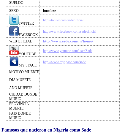
SUELDO
hombre
SEXO
http://twitter.com/sadeofficial
TWITTER
http://www.facebook.com/sadeofficial
FACEBOOK
http://www.sade.com/in/home/
WEB OFICIAL
http://www.youtube.com/user/Sade
YOUTUBE
http://www.myspace.com/sade
MY SPACE
MOTIVO MUERTE
DIA MUERTE
AÑO MUERTE
CIUDAD DONDE
MURIO
PROVINCIA
MUERTE
PAIS DONDE
MURIO
Famosos que nacieron en Nigeria como Sade