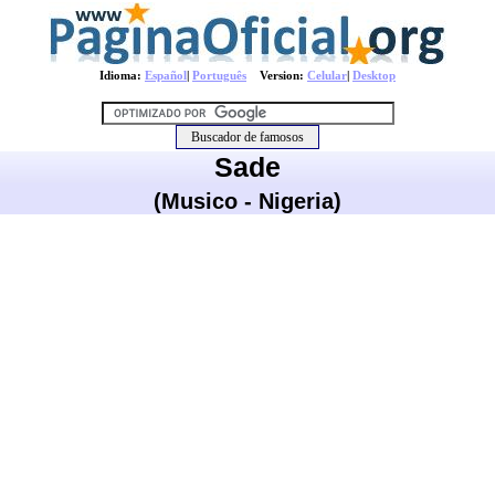
Idioma:
Español
|
Português
Version:
Celular
|
Desktop
Sade
(Musico - Nigeria)