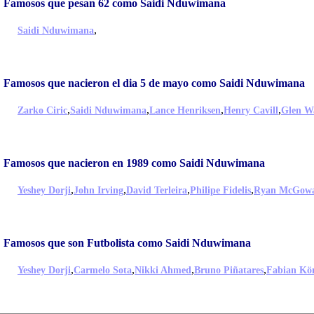
Famosos que pesan 62 como Saidi Nduwimana
,
Saidi Nduwimana
Famosos que nacieron el dia 5 de mayo como Saidi Nduwimana
,
,
,
,
Zarko Ciric
Saidi Nduwimana
Lance Henriksen
Henry Cavill
Glen Wa
Famosos que nacieron en 1989 como Saidi Nduwimana
,
,
,
,
Yeshey Dorji
John Irving
David Terleira
Philipe Fidelis
Ryan McGow
Famosos que son Futbolista como Saidi Nduwimana
,
,
,
,
Yeshey Dorji
Carmelo Sota
Nikki Ahmed
Bruno Piñatares
Fabian Kö