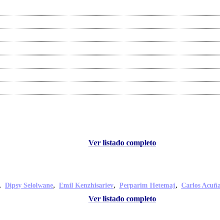
Ver listado completo
,
,
,
,
Dipsy Selolwane
Emil Kenzhisariev
Perparim Hetemaj
Carlos Acuñ
Ver listado completo