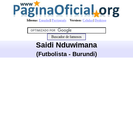
Idioma:
Español
|
Português
Version:
Celular
|
Desktop
Saidi Nduwimana
(Futbolista - Burundi)