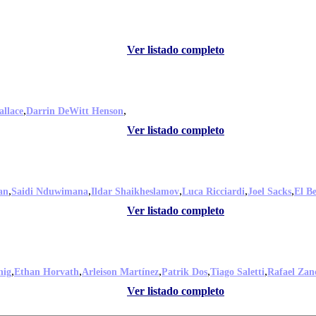
Ver listado completo
,
,
llace
Darrin DeWitt Henson
Ver listado completo
,
,
,
,
,
an
Saidi Nduwimana
Ildar Shaikheslamov
Luca Ricciardi
Joel Sacks
El B
Ver listado completo
,
,
,
,
,
nig
Ethan Horvath
Arleison Martínez
Patrik Dos
Tiago Saletti
Rafael Zan
Ver listado completo