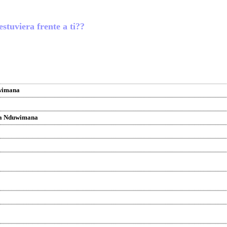
stuviera frente a ti??
wimana
ma Nduwimana