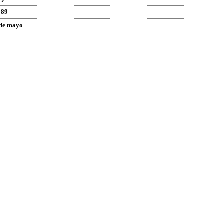
989
 de mayo