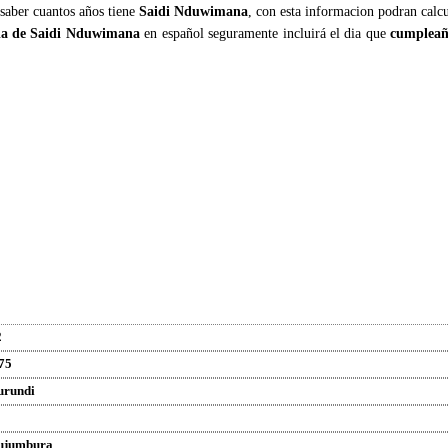
 saber cuantos años tiene
Saidi Nduwimana
, con esta informacion podran calc
ia de Saidi Nduwimana
en español seguramente incluirá el dia que
cumpleañ
2
75
urundi
ujumbura