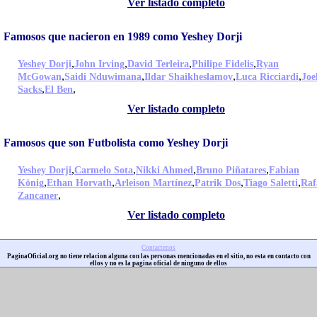
Ver listado completo
Famosos que nacieron en 1989 como Yeshey Dorji
,
,
,
,
Yeshey Dorji
John Irving
David Terleira
Philipe Fidelis
Ryan
,
,
,
,
McGowan
Saidi Nduwimana
Ildar Shaikheslamov
Luca Ricciardi
Joe
,
,
Sacks
El Ben
Ver listado completo
Famosos que son Futbolista como Yeshey Dorji
,
,
,
,
Yeshey Dorji
Carmelo Sota
Nikki Ahmed
Bruno Piñatares
Fabian
,
,
,
,
,
König
Ethan Horvath
Arleison Martínez
Patrik Dos
Tiago Saletti
Raf
,
Zancaner
Ver listado completo
Contactenos
PaginaOficial.org no tiene relacion alguna con las personas mencionadas en el sitio, no esta en contacto con
ellos y no es la pagina oficial de ninguno de ellos