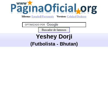
Idioma:
Español
|
Português
Version:
Celular
|
Desktop
Yeshey Dorji
(Futbolista - Bhutan)