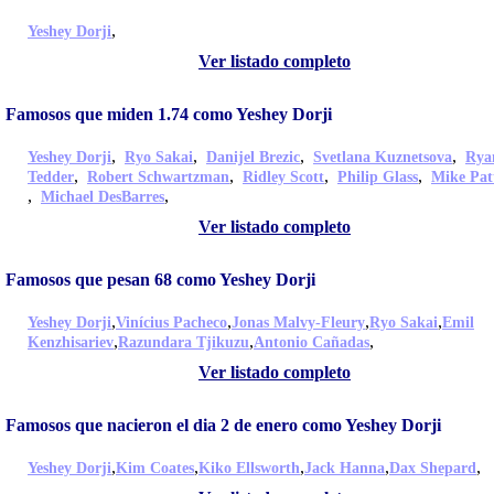
,
Yeshey Dorji
Ver listado completo
Famosos que miden 1.74 como Yeshey Dorji
,
,
,
,
Yeshey Dorji
Ryo Sakai
Danijel Brezic
Svetlana Kuznetsova
Rya
,
,
,
,
Tedder
Robert Schwartzman
Ridley Scott
Philip Glass
Mike Pat
,
,
Michael DesBarres
Ver listado completo
Famosos que pesan 68 como Yeshey Dorji
,
,
,
,
Yeshey Dorji
Vinícius Pacheco
Jonas Malvy-Fleury
Ryo Sakai
Emil
,
,
,
Kenzhisariev
Razundara Tjikuzu
Antonio Cañadas
Ver listado completo
Famosos que nacieron el dia 2 de enero como Yeshey Dorji
,
,
,
,
,
Yeshey Dorji
Kim Coates
Kiko Ellsworth
Jack Hanna
Dax Shepard