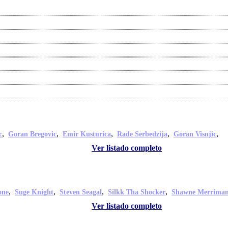
,
,
,
,
,
c
Goran Bregovic
Emir Kusturica
Rade Serbedzija
Goran Visnjic
Ver listado completo
,
,
,
,
one
Suge Knight
Steven Seagal
Silkk Tha Shocker
Shawne Merrima
Ver listado completo