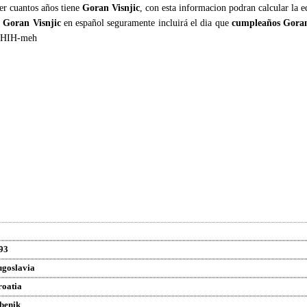
ber cuantos años tiene
Goran Visnjic
, con esta informacion podran calcular la 
e Goran Visnjic
en español seguramente incluirá el dia que
cumpleaños Goran
 SHIH-meh
93
ugoslavia
roatia
benik