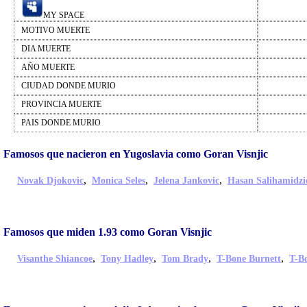
MY SPACE
MOTIVO MUERTE
DIA MUERTE
AÑO MUERTE
CIUDAD DONDE MURIO
PROVINCIA MUERTE
PAIS DONDE MURIO
Famosos que nacieron en Yugoslavia como Goran Visnjic
,
,
,
Novak Djokovic
Monica Seles
Jelena Jankovic
Hasan Salihamidzi
Famosos que miden 1.93 como Goran Visnjic
,
,
,
,
Visanthe Shiancoe
Tony Hadley
Tom Brady
T-Bone Burnett
T-B