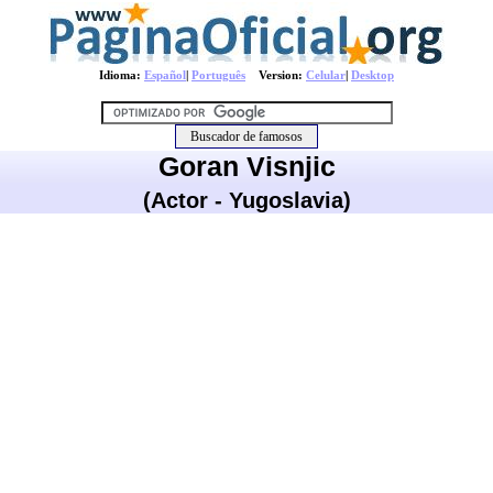
Idioma:
Español
|
Português
Version:
Celular
|
Desktop
Goran Visnjic
(Actor - Yugoslavia)