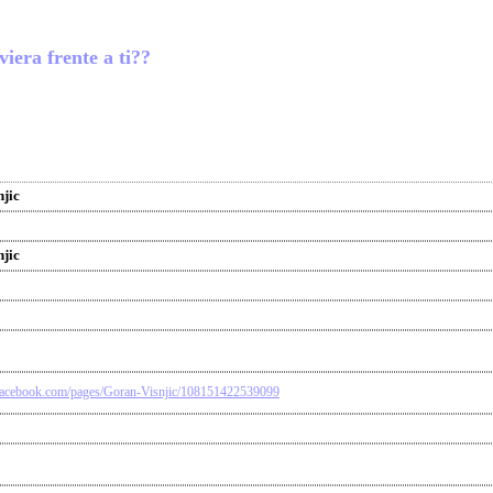
viera frente a ti??
jic
jic
facebook.com/pages/Goran-Visnjic/108151422539099