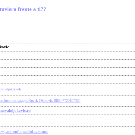
tuviera frente a ti??
kovic
r.com/djokernole
facebook.com/pages/Novak-Djokovic/108307729197365
.novakdjokovic.rs/
myspace.com/novakdjokovictennis