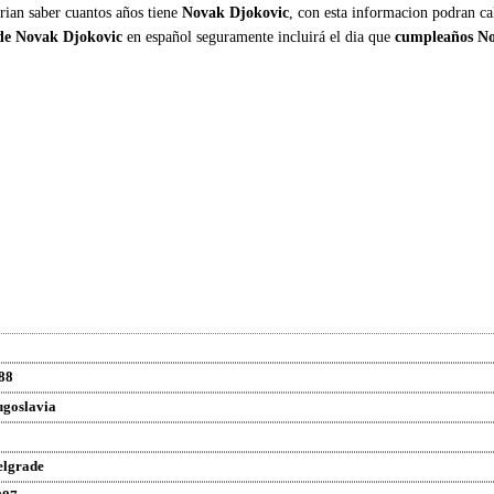
rian saber cuantos años tiene
Novak Djokovic
, con esta informacion podran ca
 de Novak Djokovic
en español seguramente incluirá el dia que
cumpleaños No
88
ugoslavia
elgrade