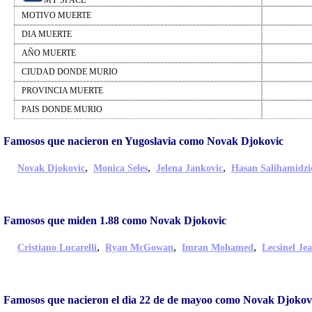
MY SPACE
MOTIVO MUERTE
DIA MUERTE
AÑO MUERTE
CIUDAD DONDE MURIO
PROVINCIA MUERTE
PAIS DONDE MURIO
Famosos que nacieron en Yugoslavia como Novak Djokovic
,
,
,
Novak Djokovic
Monica Seles
Jelena Jankovic
Hasan Salihamidzi
Famosos que miden 1.88 como Novak Djokovic
,
,
,
Cristiano Lucarelli
Ryan McGowan
Imran Mohamed
Lecsinel Je
Famosos que nacieron el dia 22 de de mayoo como Novak Djokov