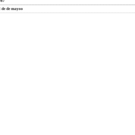
987
2 de de mayoo