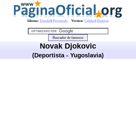
Idioma:
Español
|
Português
Version:
Celular
|
Desktop
Novak Djokovic
(Deportista - Yugoslavia)