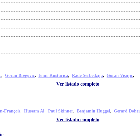
,
,
,
,
,
c
Goran Bregovic
Emir Kusturica
Rade Serbedzija
Goran Visnjic
Ver listado completo
,
,
,
,
an-François
Hussam Al
Paul Skinner
Benjamin Huggel
Gerard Doher
Ver listado completo
ic