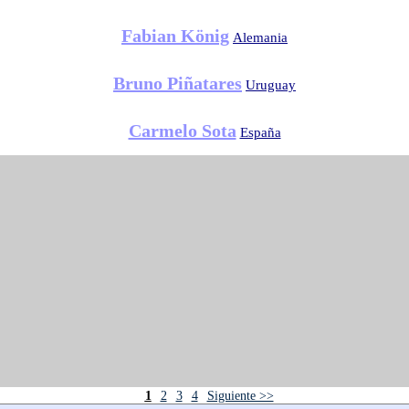
Fabian König
Alemania
Bruno Piñatares
Uruguay
Carmelo Sota
España
1
2
3
4
Siguiente >>