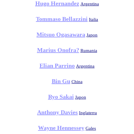
Hugo Hernandez
Argentina
Tommaso Bellazzini
Italia
Mitsuo Ogasawara
Japon
Marius Onofra?
Rumania
Elian Parrino
Argentina
Bin Gu
China
Ryo Sakai
Japon
Anthony Davies
Inglaterra
Wayne Hennessey
Gales