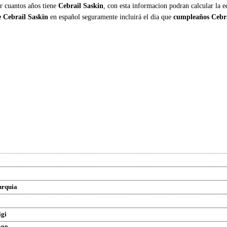
er cuantos años tiene
Cebrail Saskin
, con esta informacion podran calcular la 
e Cebrail Saskin
en español seguramente incluirá el dia que
cumpleaños Cebra
urquia
igi