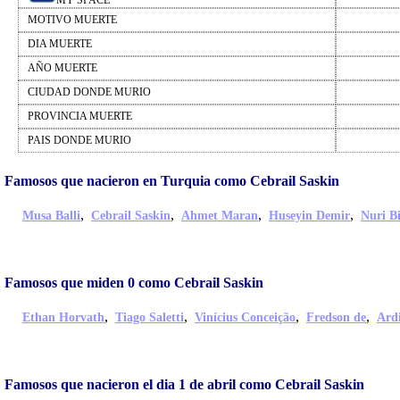
MY SPACE
MOTIVO MUERTE
DIA MUERTE
AÑO MUERTE
CIUDAD DONDE MURIO
PROVINCIA MUERTE
PAIS DONDE MURIO
Famosos que nacieron en Turquia como Cebrail Saskin
,
,
,
,
Musa Balli
Cebrail Saskin
Ahmet Maran
Huseyin Demir
Nuri B
Famosos que miden 0 como Cebrail Saskin
,
,
,
,
Ethan Horvath
Tiago Saletti
Vinícius Conceição
Fredson de
Ardi
Famosos que nacieron el dia 1 de abril como Cebrail Saskin