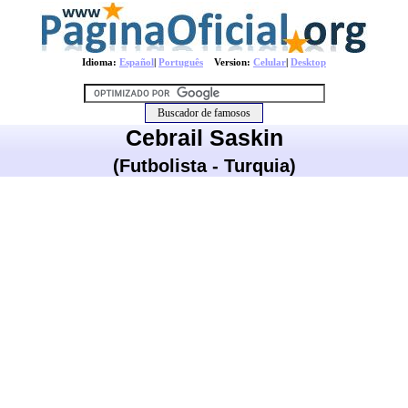
Idioma:
Español
|
Português
Version:
Celular
|
Desktop
Cebrail Saskin
(Futbolista - Turquia)