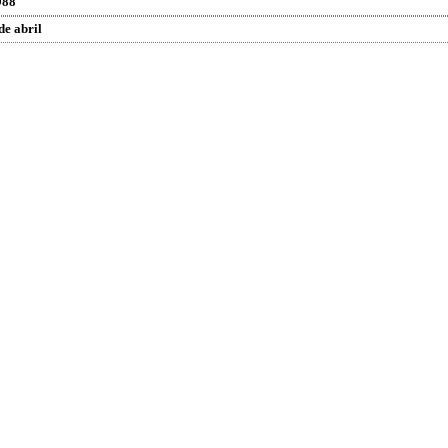
988
de abril