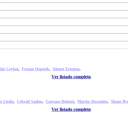
,
,
,
ilge Ceylan
Ferzan Ozpetek
Ahmet Ertegun
Ver listado completo
,
,
,
,
t Lleshi
Cebrail Saskin
Gaetano Dolenti
Martin Slocombe
Shane By
Ver listado completo