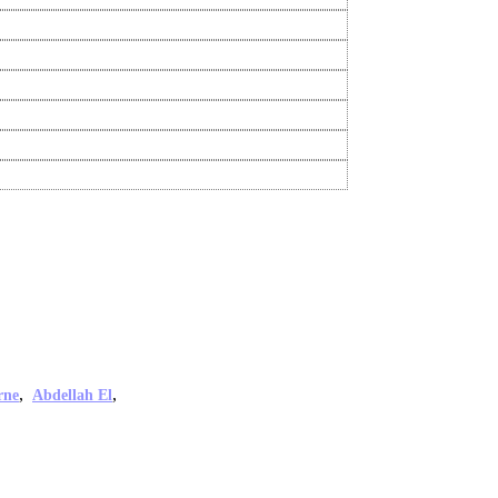
,
,
rne
Abdellah El