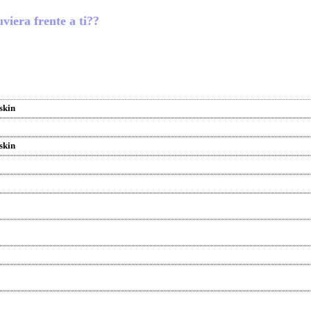
uviera frente a ti??
skin
skin