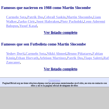
Famosos que nacieron en 1988 como Martin Slocombe
,
,
,
,
Carmelo Sota
Patrik Dos
Cebrail Saskin
Martin Slocombe
Liam
,
,
,
,
Walker
Zarko Ciric
Joost Habraken
Piotr Pacholski
Leon-Aderemi
,
,
Balogun
Yusuf Kasal
Ver listado completo
Famosos que son Futbolista como Martin Slocombe
,
,
,
,
Yeshey Dorji
Carmelo Sota
Nikki Ahmed
Bruno Piñatares
Fabian
,
,
,
,
,
König
Ethan Horvath
Arleison Martínez
Patrik Dos
Tiago Saletti
Raf
,
Zancaner
Ver listado completo
Contactenos
PaginaOficial.org no tiene relacion alguna con las personas mencionadas en el sitio, no esta en contacto con
ellos y no es la pagina oficial de ninguno de ellos