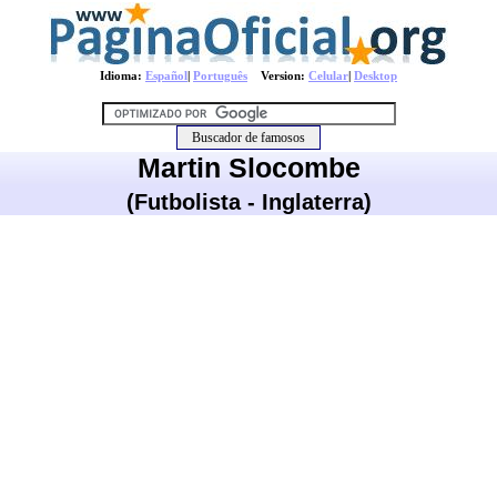
Idioma:
Español
|
Português
Version:
Celular
|
Desktop
Martin Slocombe
(Futbolista - Inglaterra)