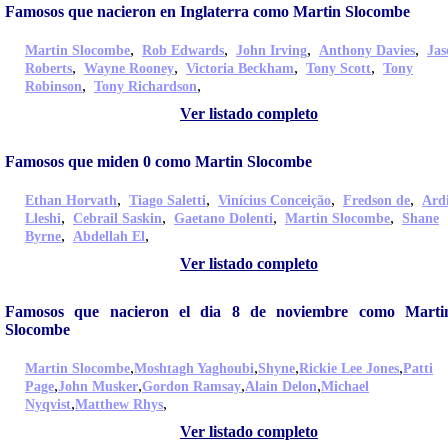
Famosos que nacieron en Inglaterra como Martin Slocombe
,
,
,
,
Martin Slocombe
Rob Edwards
John Irving
Anthony Davies
Jas
,
,
,
,
Roberts
Wayne Rooney
Victoria Beckham
Tony Scott
Tony
,
,
Robinson
Tony Richardson
Ver listado completo
Famosos que miden 0 como Martin Slocombe
,
,
,
,
Ethan Horvath
Tiago Saletti
Vinícius Conceição
Fredson de
Ard
,
,
,
,
Lleshi
Cebrail Saskin
Gaetano Dolenti
Martin Slocombe
Shane
,
,
Byrne
Abdellah El
Ver listado completo
Famosos que nacieron el dia 8 de noviembre como Marti
Slocombe
,
,
,
,
Martin Slocombe
Moshtagh Yaghoubi
Shyne
Rickie Lee Jones
Patti
,
,
,
,
Page
John Musker
Gordon Ramsay
Alain Delon
Michael
,
,
Nyqvist
Matthew Rhys
Ver listado completo