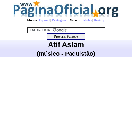
Idioma:
Español
|
Português
Versão:
Celular
|
Desktop
Atif Aslam
(músico - Paquistão)