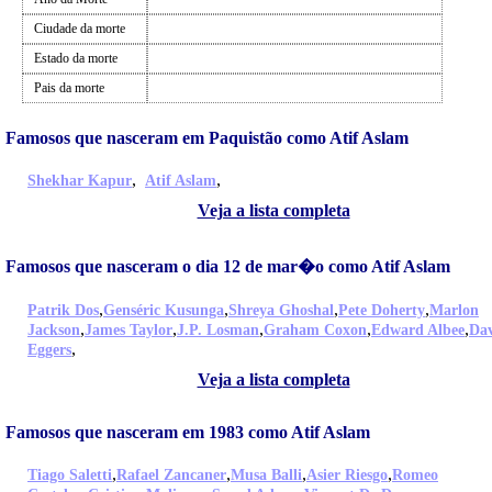
Ciudade da morte
Estado da morte
Pais da morte
Famosos que nasceram em Paquistão como Atif Aslam
,
,
Shekhar Kapur
Atif Aslam
Veja a lista completa
Famosos que nasceram o dia 12 de mar�o como Atif Aslam
,
,
,
,
Patrik Dos
Genséric Kusunga
Shreya Ghoshal
Pete Doherty
Marlon
,
,
,
,
,
Jackson
James Taylor
J.P. Losman
Graham Coxon
Edward Albee
Da
,
Eggers
Veja a lista completa
Famosos que nasceram em 1983 como Atif Aslam
,
,
,
,
Tiago Saletti
Rafael Zancaner
Musa Balli
Asier Riesgo
Romeo