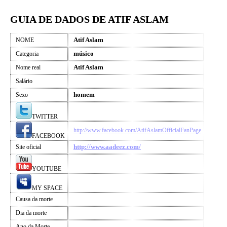
GUIA DE DADOS DE ATIF ASLAM
Atif Aslam
NOME
músico
Categoria
Atif Aslam
Nome real
Salário
homem
Sexo
TWITTER
http://www.facebook.com/AtifAslamOfficialFanPage
FACEBOOK
http://www.aadeez.com/
Site oficial
YOUTUBE
MY SPACE
Causa da morte
Dia da morte
Ano da Morte