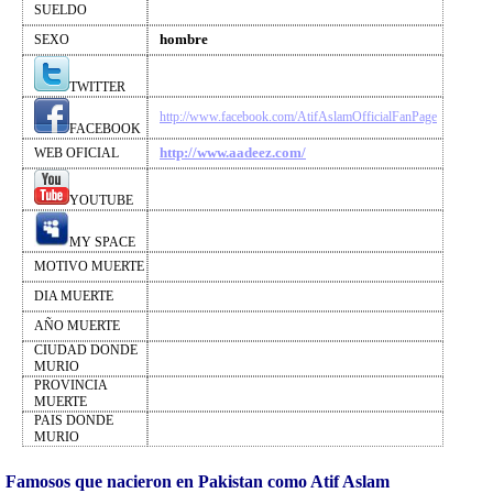
SUELDO
hombre
SEXO
TWITTER
http://www.facebook.com/AtifAslamOfficialFanPage
FACEBOOK
http://www.aadeez.com/
WEB OFICIAL
YOUTUBE
MY SPACE
MOTIVO MUERTE
DIA MUERTE
AÑO MUERTE
CIUDAD DONDE
MURIO
PROVINCIA
MUERTE
PAIS DONDE
MURIO
Famosos que nacieron en Pakistan como Atif Aslam