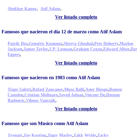
,
,
Shekhar Kapur
Atif Aslam
Ver listado completo
Famosos que nacieron el dia 12 de marzo como Atif Aslam
,
,
,
,
Patrik Dos
Genséric Kusunga
Shreya Ghoshal
Pete Doherty
Marlon
,
,
,
,
,
Jackson
James Taylor
J.P. Losman
Graham Coxon
Edward Albee
Da
,
Eggers
Ver listado completo
Famosos que nacieron en 1983 como Atif Aslam
,
,
,
,
Tiago Saletti
Rafael Zancaner
Musa Balli
Asier Riesgo
Romeo
,
,
,
,
Castelen
Cristian Molinaro
Sayed Adnan
Vincent De
Dzenan
,
,
Radoncic
Vilmos Vanczák
Ver listado completo
Famosos que son Musico como Atif Aslam
,
,
,
,
Zyonair
Zoe Keating
Ziggy Marley
Zakk Wylde
Zacky