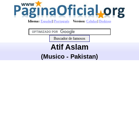
Idioma:
Español
|
Português
Version:
Celular
|
Desktop
Atif Aslam
(Musico - Pakistan)