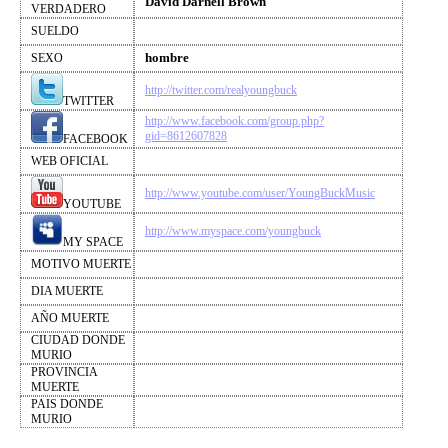
David Darnell Brown
VERDADERO
SUELDO
hombre
SEXO
http://twitter.com/realyoungbuck
TWITTER
http://www.facebook.com/group.php?
gid=8612607828
FACEBOOK
WEB OFICIAL
http://www.youtube.com/user/YoungBuckMusic
YOUTUBE
http://www.myspace.com/youngbuck
MY SPACE
MOTIVO MUERTE
DIA MUERTE
AÑO MUERTE
CIUDAD DONDE
MURIO
PROVINCIA
MUERTE
PAIS DONDE
MURIO