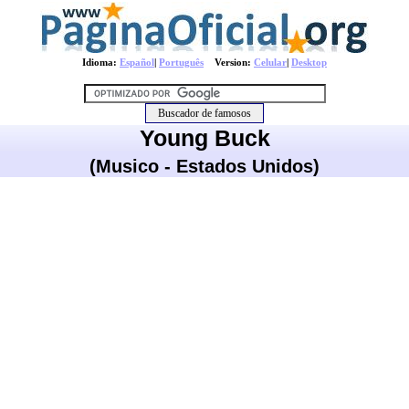
Idioma:
Español
|
Português
Version:
Celular
|
Desktop
Young Buck
(Musico - Estados Unidos)