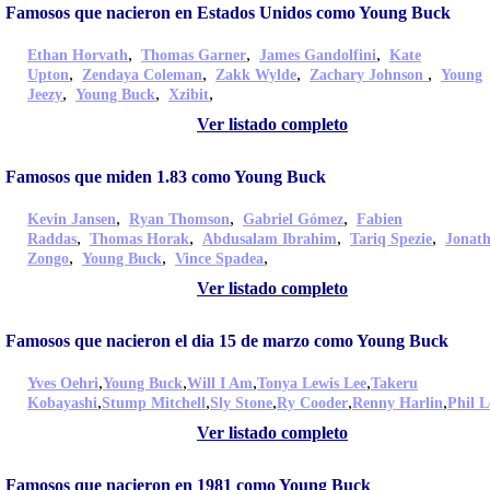
Famosos que nacieron en Estados Unidos como Young Buck
,
,
,
Ethan Horvath
Thomas Garner
James Gandolfini
Kate
,
,
,
,
Upton
Zendaya Coleman
Zakk Wylde
Zachary Johnson
Young
,
,
,
Jeezy
Young Buck
Xzibit
Ver listado completo
Famosos que miden 1.83 como Young Buck
,
,
,
Kevin Jansen
Ryan Thomson
Gabriel Gómez
Fabien
,
,
,
,
Raddas
Thomas Horak
Abdusalam Ibrahim
Tariq Spezie
Jonat
,
,
,
Zongo
Young Buck
Vince Spadea
Ver listado completo
Famosos que nacieron el dia 15 de marzo como Young Buck
,
,
,
,
Yves Oehri
Young Buck
Will I Am
Tonya Lewis Lee
Takeru
,
,
,
,
,
Kobayashi
Stump Mitchell
Sly Stone
Ry Cooder
Renny Harlin
Phil L
Ver listado completo
Famosos que nacieron en 1981 como Young Buck