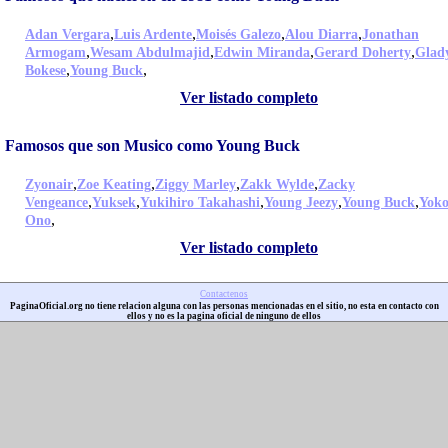
,
,
,
,
Adan Vergara
Luis Ardente
Moisés Galezo
Alou Diarra
Jonathan
,
,
,
,
Armogam
Wesam Abdulmajid
Edwin Miranda
Gerard Doherty
Glad
,
,
Bokese
Young Buck
Ver listado completo
Famosos que son Musico como Young Buck
,
,
,
,
Zyonair
Zoe Keating
Ziggy Marley
Zakk Wylde
Zacky
,
,
,
,
,
Vengeance
Yuksek
Yukihiro Takahashi
Young Jeezy
Young Buck
Yok
,
Ono
Ver listado completo
Contactenos
PaginaOficial.org no tiene relacion alguna con las personas mencionadas en el sitio, no esta en contacto con
ellos y no es la pagina oficial de ninguno de ellos