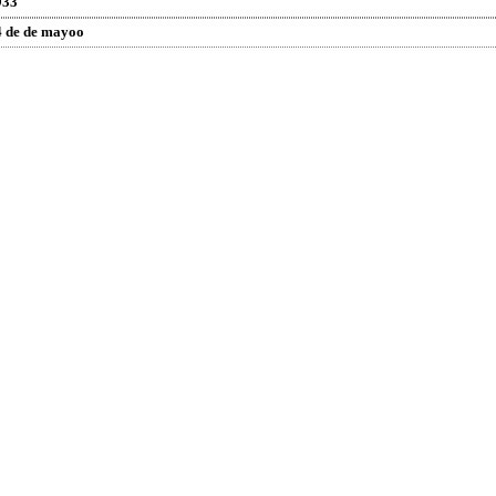
933
4 de de mayoo