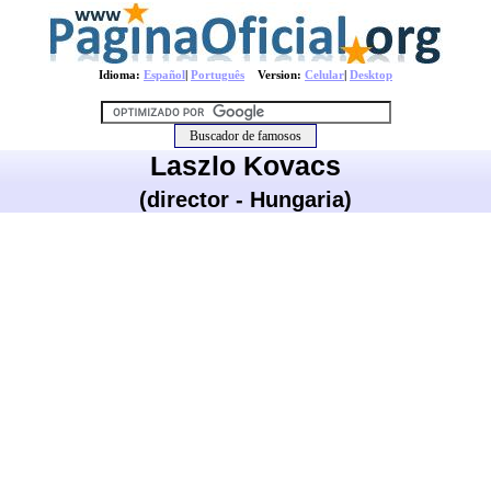
Idioma:
Español
|
Português
Version:
Celular
|
Desktop
Laszlo Kovacs
(director - Hungaria)