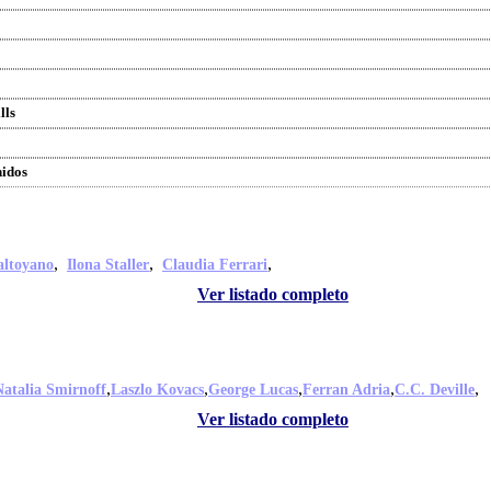
lls
nidos
,
,
,
altoyano
Ilona Staller
Claudia Ferrari
Ver listado completo
,
,
,
,
,
Natalia Smirnoff
Laszlo Kovacs
George Lucas
Ferran Adria
C.C. Deville
Ver listado completo