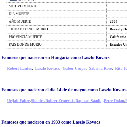
MY SPACE
MOTIVO MUERTE
DIA MUERTE
2007
AÑO MUERTE
Beverly Hi
CIUDAD DONDE MURIO
California
PROVINCIA MUERTE
Estados U
PAIS DONDE MURIO
Famosos que nacieron en Hungaria como Laszlo Kovacs
,
,
,
,
Robert Lantos
Laszlo Kovacs
Gabor Csupo
Sabrina Rose
Rita F
Famosos que nacieron el dia 14 de de mayoo como Laszlo Kovacs
,
,
,
,
,
Urijah Faber
Shanice
Robert Zemeckis
Raphael Saadiq
Peter Dolan
Famosos que nacieron en 1933 como Laszlo Kovacs