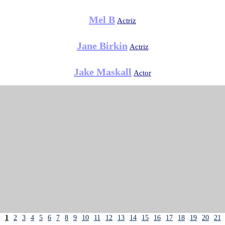
Mel B
Actriz
Jane Birkin
Actriz
Jake Maskall
Actor
1
2
3
4
5
6
7
8
9
10
11
12
13
14
15
16
17
18
19
20
21