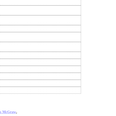
,
m McGraw