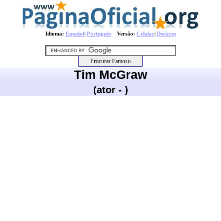
Idioma:
Español
|
Português
Versão:
Celular
|
Desktop
Tim McGraw
(ator - )