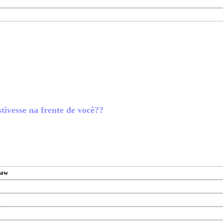
tivesse na frente de você??
raw