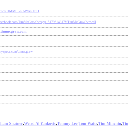
tter.com/TIMMCGRAWARTIST
.facebook.com/TimMcGraw?v=app_5179614317#/TimMcGraw?v=wall
w.timmcgraw.com
myspace.com/timmcgraw
,
,
,
,
,
liam Shatner
Weird Al Yankovic
Tommy Lee
Tom Waits
Tim Minchin
Ti