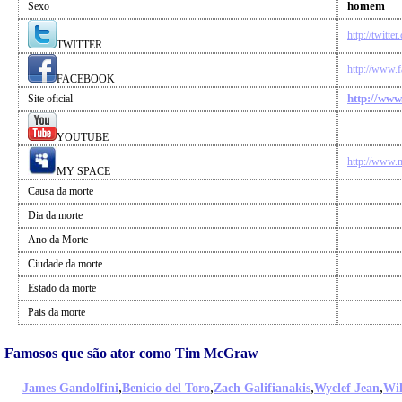
homem
Sexo
http://twi
TWITTER
http://www
FACEBOOK
http://ww
Site oficial
YOUTUBE
http://www.
MY SPACE
Causa da morte
Dia da morte
Ano da Morte
Ciudade da morte
Estado da morte
Pais da morte
Famosos que são ator como Tim McGraw
,
,
,
,
James Gandolfini
Benicio del Toro
Zach Galifianakis
Wyclef Jean
Wil