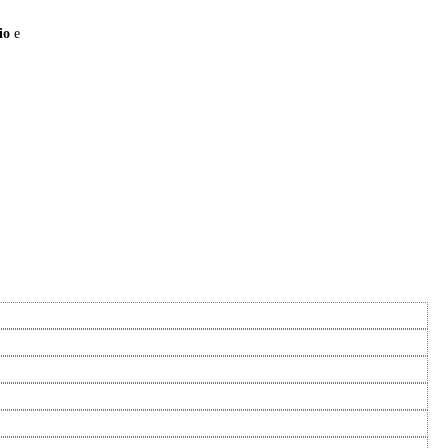
rio
e