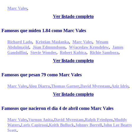
,
Marc Vales
Ver listado completo
Famosos que miden 1.84 como Marc Vales
,
,
,
Richard Lado
Kristian Maslanka
Marc Vales
Wesam
,
,
,
Abdulmajid
Jóan Edmundsson
Wýaçeslaw Krendelew
James
,
,
,
,
Gandolfini
Stevie Wonder
Robert Kubica
Richie Sambora
Ver listado completo
Famosos que pesan 79 como Marc Vales
,
,
,
,
,
Marc Vales
Alou Diarra
Thomas Garner
David Myrestam
Aziz Idris
Ver listado completo
Famosos que nacieron el dia 4 de abril como Marc Vales
,
,
,
,
Marc Vales
Vurnon Anita
David Myrestam
Ralph Friedgen
Muddy
,
,
,
,
Waters
Loris Capirossi
Keith Bulluck
Johnny Borrell
John Lee Beatty
,
Scott