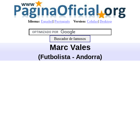
Idioma:
Español
|
Português
Version:
Celular
|
Desktop
Marc Vales
(Futbolista - Andorra)