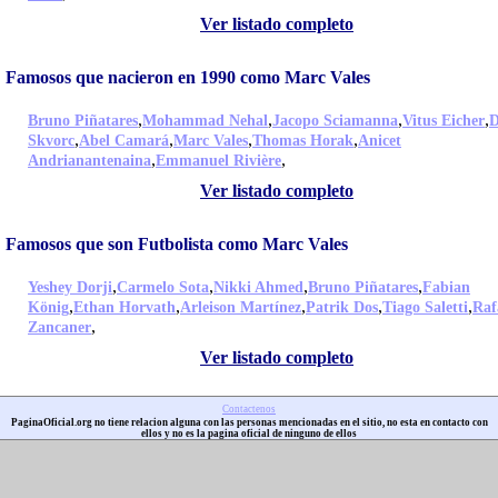
Ver listado completo
Famosos que nacieron en 1990 como Marc Vales
,
,
,
,
Bruno Piñatares
Mohammad Nehal
Jacopo Sciamanna
Vitus Eicher
D
,
,
,
,
Skvorc
Abel Camará
Marc Vales
Thomas Horak
Anicet
,
,
Andrianantenaina
Emmanuel Rivière
Ver listado completo
Famosos que son Futbolista como Marc Vales
,
,
,
,
Yeshey Dorji
Carmelo Sota
Nikki Ahmed
Bruno Piñatares
Fabian
,
,
,
,
,
König
Ethan Horvath
Arleison Martínez
Patrik Dos
Tiago Saletti
Raf
,
Zancaner
Ver listado completo
Contactenos
PaginaOficial.org no tiene relacion alguna con las personas mencionadas en el sitio, no esta en contacto con
ellos y no es la pagina oficial de ninguno de ellos