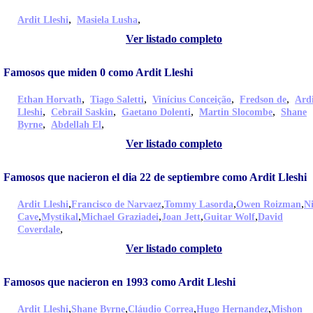
,
,
Ardit Lleshi
Masiela Lusha
Ver listado completo
Famosos que miden 0 como Ardit Lleshi
,
,
,
,
Ethan Horvath
Tiago Saletti
Vinícius Conceição
Fredson de
Ard
,
,
,
,
Lleshi
Cebrail Saskin
Gaetano Dolenti
Martin Slocombe
Shane
,
,
Byrne
Abdellah El
Ver listado completo
Famosos que nacieron el dia 22 de septiembre como Ardit Lleshi
,
,
,
,
Ardit Lleshi
Francisco de Narvaez
Tommy Lasorda
Owen Roizman
N
,
,
,
,
,
Cave
Mystikal
Michael Graziadei
Joan Jett
Guitar Wolf
David
,
Coverdale
Ver listado completo
Famosos que nacieron en 1993 como Ardit Lleshi
,
,
,
,
Ardit Lleshi
Shane Byrne
Cláudio Correa
Hugo Hernandez
Mishon