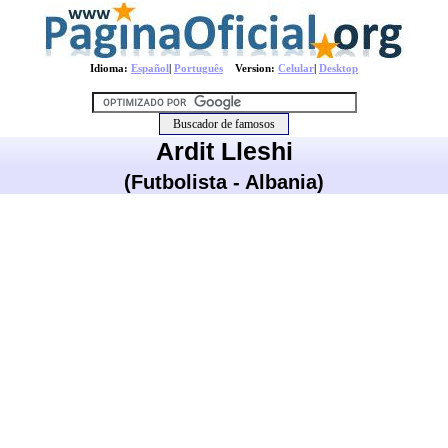
Idioma:
Español
|
Português
Version:
Celular
|
Desktop
Ardit Lleshi
(Futbolista - Albania)