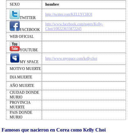
hombre
SEXO
http://twitter.com/KELLYCHOI
TWITTER
http://www.facebook.com/pages/Kelly-
Choi/108223655872245
FACEBOOK
WEB OFICIAL
YOUTUBE
http://www.myspace.com/kellychoi
MY SPACE
MOTIVO MUERTE
DIA MUERTE
AÑO MUERTE
CIUDAD DONDE
MURIO
PROVINCIA
MUERTE
PAIS DONDE
MURIO
Famosos que nacieron en Corea como Kelly Choi