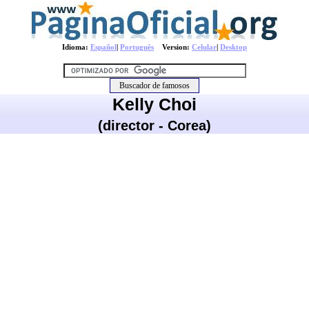
Idioma:
Español
|
Português
Version:
Celular
|
Desktop
Kelly Choi
(director - Corea)