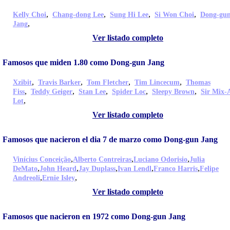
,
,
,
,
Kelly Choi
Chang-dong Lee
Sung Hi Lee
Si Won Choi
Dong-gu
,
Jang
Ver listado completo
Famosos que miden 1.80 como Dong-gun Jang
,
,
,
,
Xzibit
Travis Barker
Tom Fletcher
Tim Lincecum
Thomas
,
,
,
,
,
Fiss
Teddy Geiger
Stan Lee
Spider Loc
Sleepy Brown
Sir Mix-
,
Lot
Ver listado completo
Famosos que nacieron el dia 7 de marzo como Dong-gun Jang
,
,
,
Vinícius Conceição
Alberto Contreiras
Luciano Odorisio
Julia
,
,
,
,
,
DeMato
John Heard
Jay Duplass
Ivan Lendl
Franco Harris
Felipe
,
,
Andreoli
Ernie Isley
Ver listado completo
Famosos que nacieron en 1972 como Dong-gun Jang