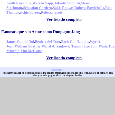
,
,
,
Keith Kayamba
Warren Sapp
Takashi Shimizu
Shawn
,
,
,
,
Stockman
Sebastian Cordero
Sakis Rouvas
Rubens Barrichello
Rob
,
,
,
Thomas
richie kotzen
Rebecca Scott
Ver listado completo
Famosos que son Actor como Dong-gun Jang
,
,
,
James Gandolfini
Benicio del Toro
Zach Galifianakis
Wyclef
,
,
,
,
,
Jean
William Shatner
Weird Al Yankovic
Tommy Lee
Tom Waits
Tim
,
,
Minchin
Tim McGraw
Ver listado completo
Contactenos
PaginaOficial.org no tiene relacion alguna con las personas mencionadas en el sitio, no esta en contacto con
ellos y no es la pagina oficial de ninguno de ellos