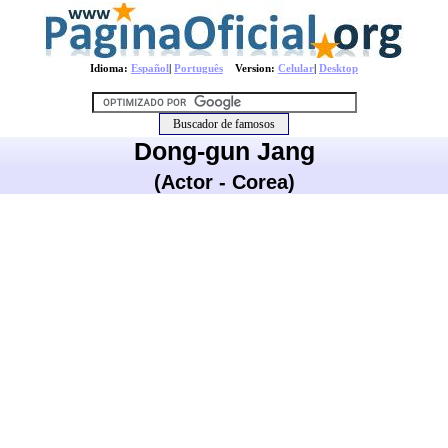
Idioma:
Español
|
Português
Version:
Celular
|
Desktop
Dong-gun Jang
(Actor - Corea)