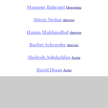
Mansour Bahrami
Deportista
Shirin Neshat
director
Hanna Makhmalbaf
director
Barbet Schroeder
director
Shohreh Aghdashloo
Actriz
David Diaan
Actor