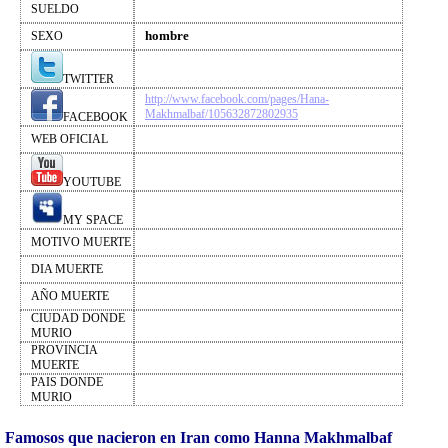
SUELDO
hombre
SEXO
TWITTER
http://www.facebook.com/pages/Hana-
Makhmalbaf/105632872802935
FACEBOOK
WEB OFICIAL
YOUTUBE
MY SPACE
MOTIVO MUERTE
DIA MUERTE
AÑO MUERTE
CIUDAD DONDE
MURIO
PROVINCIA
MUERTE
PAIS DONDE
MURIO
Famosos que nacieron en Iran como Hanna Makhmalbaf