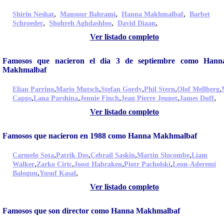
,
,
,
Shirin Neshat
Mansour Bahrami
Hanna Makhmalbaf
Barbet
,
,
,
Schroeder
Shohreh Aghdashloo
David Diaan
Ver listado completo
Famosos que nacieron el dia 3 de septiembre como Hann
Makhmalbaf
,
,
,
,
,
Elian Parrino
Mario Mutsch
Stefan Gordy
Phil Stern
Olof Mellberg
,
,
,
,
,
Capps
Lana Parshina
Jennie Finch
Jean Pierre Jeunet
James Duff
Ver listado completo
Famosos que nacieron en 1988 como Hanna Makhmalbaf
,
,
,
,
Carmelo Sota
Patrik Dos
Cebrail Saskin
Martin Slocombe
Liam
,
,
,
,
Walker
Zarko Ciric
Joost Habraken
Piotr Pacholski
Leon-Aderemi
,
,
Balogun
Yusuf Kasal
Ver listado completo
Famosos que son director como Hanna Makhmalbaf