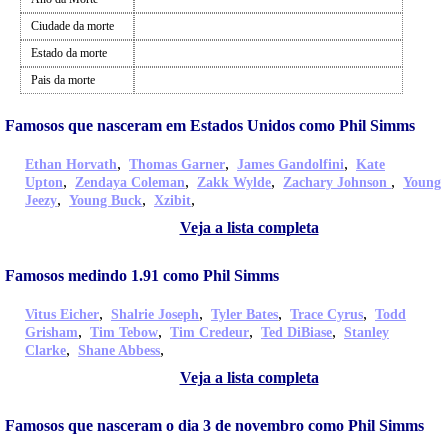
Ciudade da morte
Estado da morte
Pais da morte
Famosos que nasceram em Estados Unidos como Phil Simms
,
,
,
Ethan Horvath
Thomas Garner
James Gandolfini
Kate
,
,
,
,
Upton
Zendaya Coleman
Zakk Wylde
Zachary Johnson
Young
,
,
,
Jeezy
Young Buck
Xzibit
Veja a lista completa
Famosos medindo 1.91 como Phil Simms
,
,
,
,
Vitus Eicher
Shalrie Joseph
Tyler Bates
Trace Cyrus
Todd
,
,
,
,
Grisham
Tim Tebow
Tim Credeur
Ted DiBiase
Stanley
,
,
Clarke
Shane Abbess
Veja a lista completa
Famosos que nasceram o dia 3 de novembro como Phil Simms