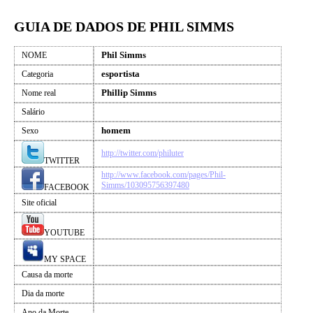
GUIA DE DADOS DE PHIL SIMMS
Phil Simms
NOME
esportista
Categoria
Phillip Simms
Nome real
Salário
homem
Sexo
http://twitter.com/philuter
TWITTER
http://www.facebook.com/pages/Phil-
Simms/103095756397480
FACEBOOK
Site oficial
YOUTUBE
MY SPACE
Causa da morte
Dia da morte
Ano da Morte