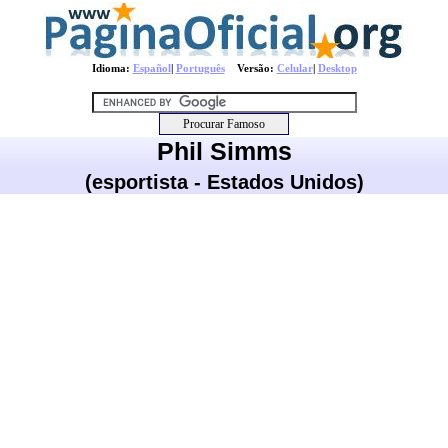
Idioma:
Español
|
Português
Versão:
Celular
|
Desktop
Phil Simms
(esportista - Estados Unidos)