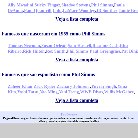
,
,
,
,
Ally Mwadini
Sticky Fingaz
Shadoe Stevens
Phil Simms
Paula
,
,
,
,
,
DeAnda
Paul Quantrill
Lulu
LaMarr Woodley
JD Souther
Jamie Br
Veja a lista completa
Famosos que nasceram em 1955 como Phil Simms
,
,
,
,
Thomas Newman
Susan Orlean
Sam Haskell
Rosanne Cash
Rita
,
,
,
,
,
Ribeiro
Rick Hilton
Rex Smith
Phil Simms
Paul Greengrass
Pat Dini
Veja a lista completa
Famosos que são esportista como Phil Simms
,
,
,
,
Zaheer Khan
Zack Ryder
Zachary Johnson
Yuvraj Singh
Yuna
,
,
,
,
,
,
Kim
Yoshi Tatsu
Yao Ming
Yani Tseng
WWE Divas
Willis McGahee
Veja a lista completa
Fale Conosco
PaginaOficial.org no tiene relacion alguna con las personas mencionadas en el sitio, no esta en contacto con
ellos y no es la pagina oficial de ninguno de ellos