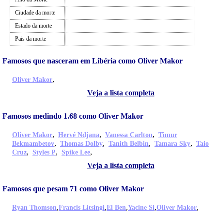
Ciudade da morte
Estado da morte
Pais da morte
Famosos que nasceram em Libéria como Oliver Makor
,
Oliver Makor
Veja a lista completa
Famosos medindo 1.68 como Oliver Makor
,
,
,
Oliver Makor
Hervé Ndjana
Vanessa Carlton
Timur
,
,
,
,
Bekmambetov
Thomas Dolby
Tanith Belbin
Tamara Sky
Taio
,
,
,
Cruz
Styles P
Spike Lee
Veja a lista completa
Famosos que pesam 71 como Oliver Makor
,
,
,
,
,
Ryan Thomson
Francis Litsingi
El Ben
Yacine Si
Oliver Makor