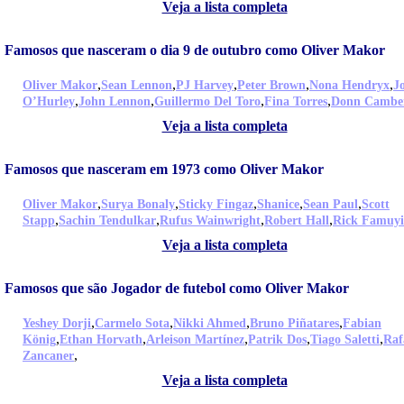
Veja a lista completa
Famosos que nasceram o dia 9 de outubro como Oliver Makor
,
,
,
,
,
Oliver Makor
Sean Lennon
PJ Harvey
Peter Brown
Nona Hendryx
J
,
,
,
,
O’Hurley
John Lennon
Guillermo Del Toro
Fina Torres
Donn Cambe
Veja a lista completa
Famosos que nasceram em 1973 como Oliver Makor
,
,
,
,
,
Oliver Makor
Surya Bonaly
Sticky Fingaz
Shanice
Sean Paul
Scott
,
,
,
,
Stapp
Sachin Tendulkar
Rufus Wainwright
Robert Hall
Rick Famuy
Veja a lista completa
Famosos que são Jogador de futebol como Oliver Makor
,
,
,
,
Yeshey Dorji
Carmelo Sota
Nikki Ahmed
Bruno Piñatares
Fabian
,
,
,
,
,
König
Ethan Horvath
Arleison Martínez
Patrik Dos
Tiago Saletti
Raf
,
Zancaner
Veja a lista completa