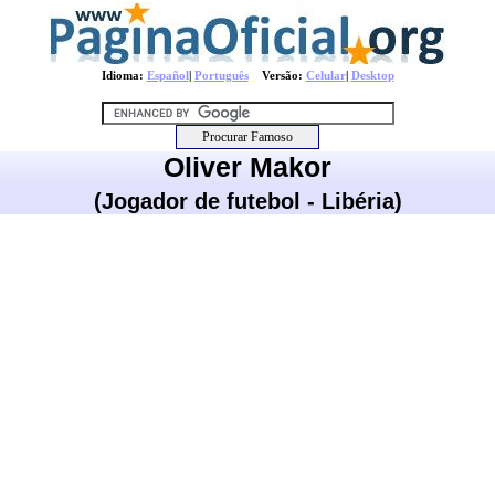
Idioma:
Español
|
Português
Versão:
Celular
|
Desktop
Oliver Makor
(Jogador de futebol - Libéria)