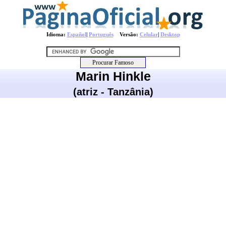
Idioma:
Español
|
Português
Versão:
Celular
|
Desktop
Marin Hinkle
(atriz - Tanzânia)