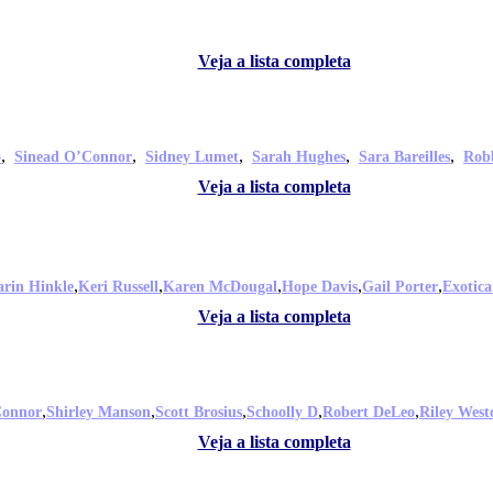
Veja a lista completa
,
,
,
,
,
o
Sinead O’Connor
Sidney Lumet
Sarah Hughes
Sara Bareilles
Rob
Veja a lista completa
,
,
,
,
,
rin Hinkle
Keri Russell
Karen McDougal
Hope Davis
Gail Porter
Exotica
Veja a lista completa
,
,
,
,
,
Connor
Shirley Manson
Scott Brosius
Schoolly D
Robert DeLeo
Riley West
Veja a lista completa