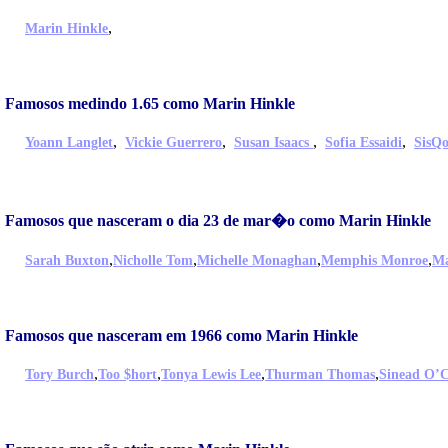
,
Marin Hinkle
Famosos medindo 1.65 como Marin Hinkle
,
,
,
,
Yoann Langlet
Vickie Guerrero
Susan Isaacs
Sofia Essaidi
SisQ
Famosos que nasceram o dia 23 de mar�o como Marin Hinkle
,
,
,
,
Sarah Buxton
Nicholle Tom
Michelle Monaghan
Memphis Monroe
Ma
Famosos que nasceram em 1966 como Marin Hinkle
,
,
,
,
Tory Burch
Too $hort
Tonya Lewis Lee
Thurman Thomas
Sinead O’