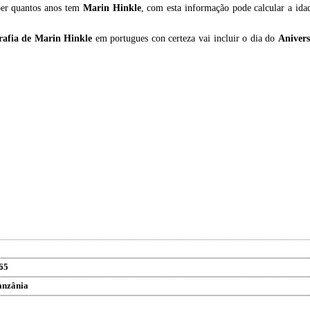
ber quantos anos tem
Marin Hinkle
, com esta informação pode calcular a id
rafia de
Marin Hinkle
em portugues con certeza vai incluir o dia do
Anivers
65
anzânia