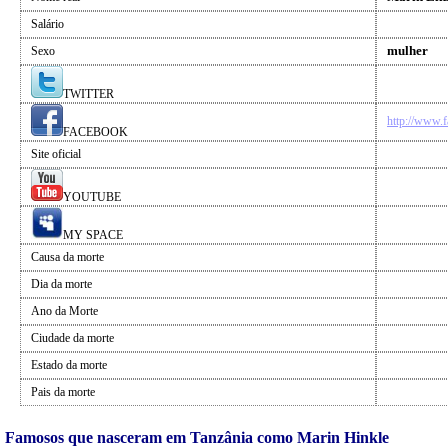
Salário
mulher
Sexo
TWITTER
http://www.
FACEBOOK
Site oficial
YOUTUBE
MY SPACE
Causa da morte
Dia da morte
Ano da Morte
Ciudade da morte
Estado da morte
Pais da morte
Famosos que nasceram em Tanzânia como Marin Hinkle