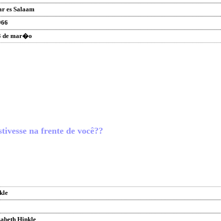
ar es Salaam
966
3 de mar�o
tivesse na frente de você??
kle
abeth Hinkle