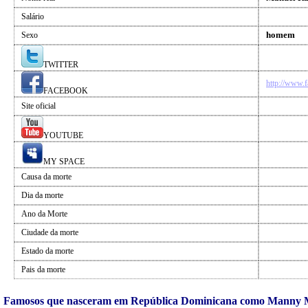
Salário
homem
Sexo
TWITTER
http://www.
FACEBOOK
Site oficial
YOUTUBE
MY SPACE
Causa da morte
Dia da morte
Ano da Morte
Ciudade da morte
Estado da morte
Pais da morte
Famosos que nasceram em República Dominicana como Manny 