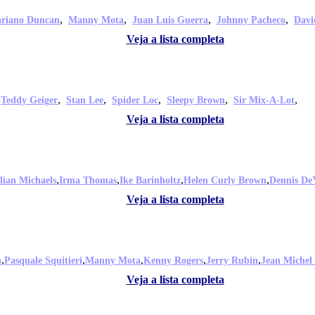
,
,
,
,
riano Duncan
Manny Mota
Juan Luis Guerra
Johnny Pacheco
Davi
Veja a lista completa
,
,
,
,
,
,
Teddy Geiger
Stan Lee
Spider Loc
Sleepy Brown
Sir Mix-A-Lot
Veja a lista completa
,
,
,
,
llian Michaels
Irma Thomas
Ike Barinholtz
Helen Curly Brown
Dennis De
Veja a lista completa
,
,
,
,
,
n
Pasquale Squitieri
Manny Mota
Kenny Rogers
Jerry Rubin
Jean Michel
Veja a lista completa