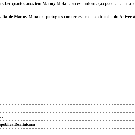
a saber quantos anos tem
Manny Mota
, com esta informação pode calcular a 
rafia de
Manny Mota
em portugues con certeza vai incluir o dia do
Anivers
80
epública Dominicana