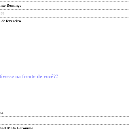
anto Domingo
938
 de fevereiro
ivesse na frente de você??
ta
fael Mota Geronimo