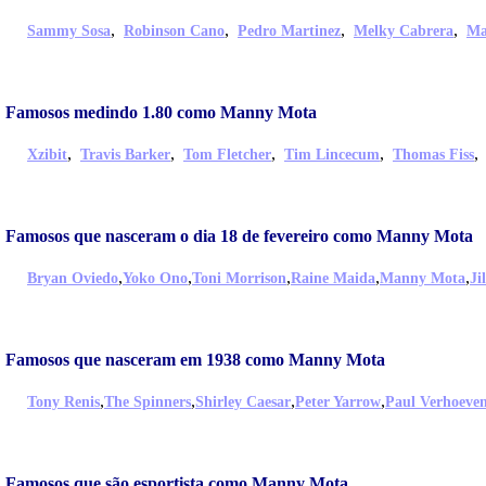
,
,
,
,
Sammy Sosa
Robinson Cano
Pedro Martinez
Melky Cabrera
Ma
Famosos medindo 1.80 como Manny Mota
,
,
,
,
Xzibit
Travis Barker
Tom Fletcher
Tim Lincecum
Thomas Fiss
Famosos que nasceram o dia 18 de fevereiro como Manny Mota
,
,
,
,
,
Bryan Oviedo
Yoko Ono
Toni Morrison
Raine Maida
Manny Mota
Ji
Famosos que nasceram em 1938 como Manny Mota
,
,
,
,
Tony Renis
The Spinners
Shirley Caesar
Peter Yarrow
Paul Verhoeve
Famosos que são esportista como Manny Mota