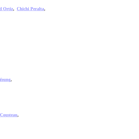
,
,
d Ortiz
Chichi Peralta
,
Young
,
 Cousteau