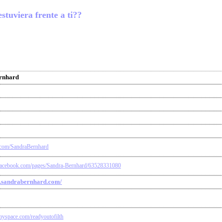
stuviera frente a ti??
rnhard
er.com/SandraBernhard
facebook.com/pages/Sandra-Bernhard/63528331080
w.sandrabernhard.com/
myspace.com/readyoutofilth