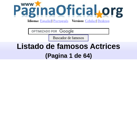
Idioma:
Español
|
Português
Version:
Celular
|
Desktop
Listado de famosos Actrices
(Pagina 1 de 64)