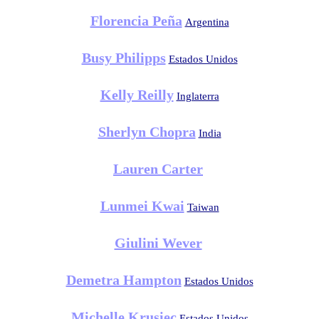
Florencia Peña
Argentina
Busy Philipps
Estados Unidos
Kelly Reilly
Inglaterra
Sherlyn Chopra
India
Lauren Carter
Lunmei Kwai
Taiwan
Giulini Wever
Demetra Hampton
Estados Unidos
Michelle Krusiec
Estados Unidos