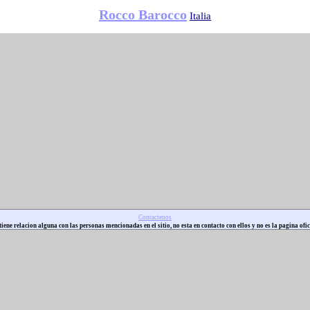
Rocco Barocco
Italia
Contactenos
iene relacion alguna con las personas mencionadas en el sitio, no esta en contacto con ellos y no es la pagina ofic