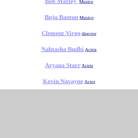
Bob Marley
Musico
Buju Banton
Musico
Clement Virgo
director
Nahtasha Budhi
Actriz
Aryana Starr
Actriz
Kevin Navayne
Actor