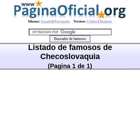
Idioma:
Español
|
Português
Version:
Celular
|
Desktop
Listado de famosos de
Checoslovaquia
(Pagina 1 de 1)