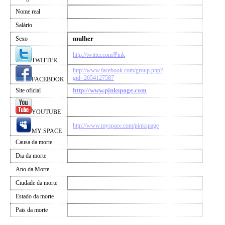
Nome real
Salário
mulher
Sexo
http://twitter.com/Pink
TWITTER
http://www.facebook.com/group.php?
gid=2654127587
FACEBOOK
http://www.pinkspage.com
Site oficial
YOUTUBE
http://www.myspace.com/pinkspage
MY SPACE
Causa da morte
Dia da morte
Ano da Morte
Ciudade da morte
Estado da morte
Pais da morte