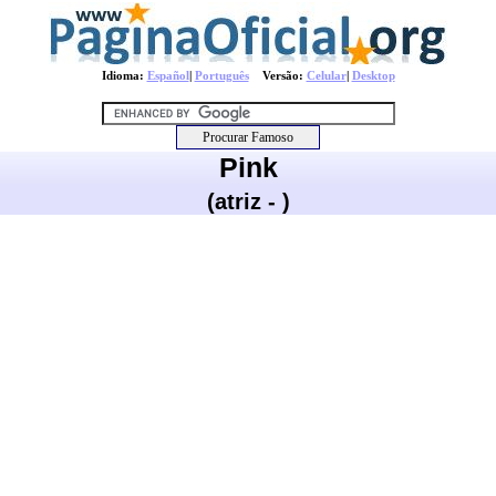
Idioma:
Español
|
Português
Versão:
Celular
|
Desktop
Pink
(atriz - )