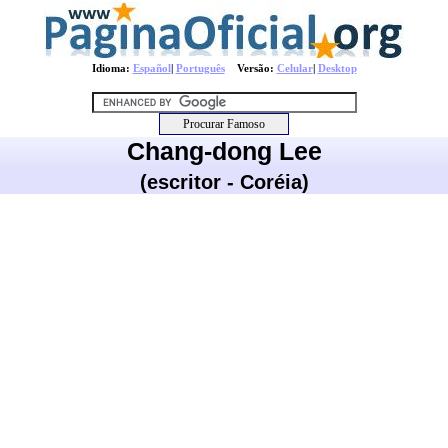
Idioma:
Español
|
Português
Versão:
Celular
|
Desktop
Chang-dong Lee
(escritor - Coréia)