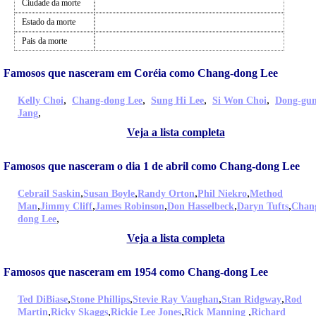
Ciudade da morte
Estado da morte
Pais da morte
Famosos que nasceram em Coréia como Chang-dong Lee
,
,
,
,
Kelly Choi
Chang-dong Lee
Sung Hi Lee
Si Won Choi
Dong-gu
,
Jang
Veja a lista completa
Famosos que nasceram o dia 1 de abril como Chang-dong Lee
,
,
,
,
Cebrail Saskin
Susan Boyle
Randy Orton
Phil Niekro
Method
,
,
,
,
,
Man
Jimmy Cliff
James Robinson
Don Hasselbeck
Daryn Tufts
Chan
,
dong Lee
Veja a lista completa
Famosos que nasceram em 1954 como Chang-dong Lee
,
,
,
,
Ted DiBiase
Stone Phillips
Stevie Ray Vaughan
Stan Ridgway
Rod
,
,
,
,
Martin
Ricky Skaggs
Rickie Lee Jones
Rick Manning
Richard