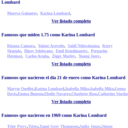
Lombard
,
,
Mareva Galanter
Karina Lombard
Ver listado completo
Famosos que miden 1.75 como Karina Lombard
,
,
,
Khassa Camara
Yainer Acevedo
Saidi Nduwimana
Kerry
,
,
,
Skepple
Dipsy Selolwane
Emil Kenzhisariev
Perparim
,
,
,
,
Hetemaj
Carlos Acuña
Ziggy Marley
Young Jeezy
Ver listado completo
Famosos que nacieron el dia 21 de enero como Karina Lombard
,
,
,
,
Maryse Ouellet
Karina Lombard
Izabella Miko
Isabella Miko
Geena
,
,
,
,
Davis
Emma Bunton
Elodie Navarre
Charlotte Ross
Catherine Siach
Ver listado completo
Famosos que nacieron en 1969 como Karina Lombard
,
,
,
,
Tyler Perry
Tiësto
Tanni Grey Thompson
Spike Jonze
Simon