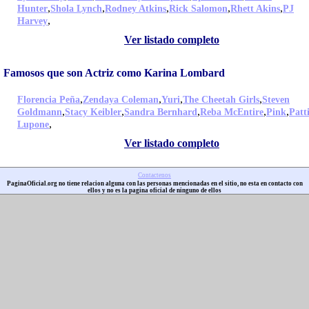
,
,
,
,
,
Hunter
Shola Lynch
Rodney Atkins
Rick Salomon
Rhett Akins
PJ
,
Harvey
Ver listado completo
Famosos que son Actriz como Karina Lombard
,
,
,
,
Florencia Peña
Zendaya Coleman
Yuri
The Cheetah Girls
Steven
,
,
,
,
,
Goldmann
Stacy Keibler
Sandra Bernhard
Reba McEntire
Pink
Patt
,
Lupone
Ver listado completo
Contactenos
PaginaOficial.org no tiene relacion alguna con las personas mencionadas en el sitio, no esta en contacto con
ellos y no es la pagina oficial de ninguno de ellos