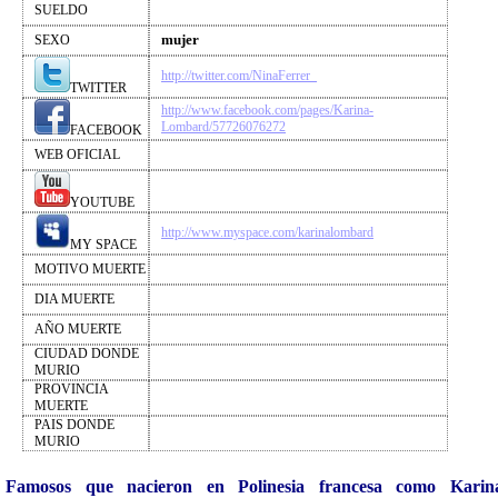
SUELDO
mujer
SEXO
http://twitter.com/NinaFerrer_
TWITTER
http://www.facebook.com/pages/Karina-
Lombard/57726076272
FACEBOOK
WEB OFICIAL
YOUTUBE
http://www.myspace.com/karinalombard
MY SPACE
MOTIVO MUERTE
DIA MUERTE
AÑO MUERTE
CIUDAD DONDE
MURIO
PROVINCIA
MUERTE
PAIS DONDE
MURIO
Famosos que nacieron en Polinesia francesa como Karin