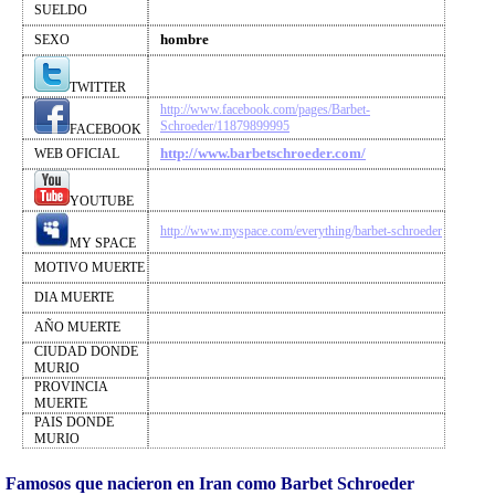
SUELDO
hombre
SEXO
TWITTER
http://www.facebook.com/pages/Barbet-
Schroeder/11879899995
FACEBOOK
http://www.barbetschroeder.com/
WEB OFICIAL
YOUTUBE
http://www.myspace.com/everything/barbet-schroeder
MY SPACE
MOTIVO MUERTE
DIA MUERTE
AÑO MUERTE
CIUDAD DONDE
MURIO
PROVINCIA
MUERTE
PAIS DONDE
MURIO
Famosos que nacieron en Iran como Barbet Schroeder